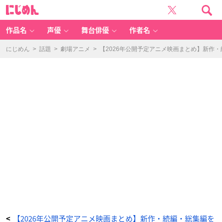
劇
に
場
じ
版
め
メ
ん
イ
ド
作品名
声優
舞台俳優
作者名
イ
ン
ア
ビ
にじめん
>
話題
>
劇場アニメ
>
【2026年公開予定アニメ映画まとめ】新作
ス
深
き
魂
の
黎
明
リ
バ
イ
バ
ル
上
映
-
ア
ニ
メ
情
報
サ
イ
ト
に
じ
め
ん
【2026年公開予定アニメ映画まとめ】新作・続編・総集編を
<