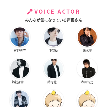
VOICE ACTOR
みんなが気になっている声優さん
宮野真守
下野紘
速水奨
諏訪部順一
鈴村健一
森川智之