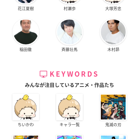
花江夏樹
村瀬歩
大塚芳忠
稲田徹
斉藤壮馬
木村昴
KEYWORDS
みんなが注目しているアニメ・作品たち
ちいかわ
キャラ一覧
鬼滅の刃