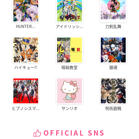
HUNTER...
アイドリッシ...
刀剣乱舞
ハイキュー!!
暗殺教室
銀魂
ヒプノシスマ...
サンリオ
呪術廻戦
OFFICIAL SNS