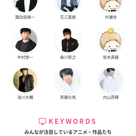
諏訪部順一
花江夏樹
村瀬歩
中村悠一
森川智之
坂本真綾
浪川大輔
斉藤壮馬
内山昂輝
KEYWORDS
みんなが注目しているアニメ・作品たち