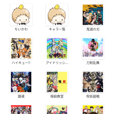
ちいかわ
キャラ一覧
鬼滅の刃
ハイキュー!!
アイドリッシ...
刀剣乱舞
銀魂
暗殺教室
呪術廻戦