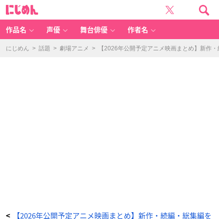
機
に
動
じ
警
め
察
ん
パ
ト
作品名
声優
舞台俳優
作者名
レ
イ
バ
ー
にじめん
>
話題
>
劇場アニメ
>
【2026年公開予定アニメ映画まとめ】新作
E
Z
Y -
ア
ニ
メ
情
報
サ
イ
ト
に
じ
め
ん
【2026年公開予定アニメ映画まとめ】新作・続編・総集編を
<