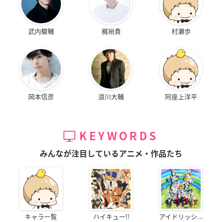
武内駿輔
梶裕貴
村瀬歩
岡本信彦
浪川大輔
阿座上洋平
KEYWORDS
みんなが注目しているアニメ・作品たち
キャラ一覧
ハイキュー!!
アイドリッシ...