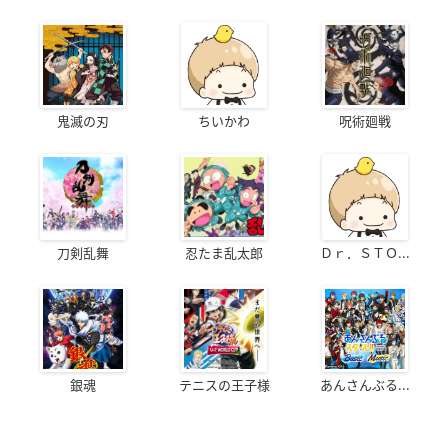
鬼滅の刃
ちいかわ
呪術廻戦
刀剣乱舞
忍たま乱太郎
Ｄｒ．ＳＴＯ...
銀魂
テニスの王子様
あんさんぶる...