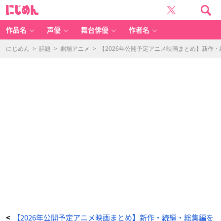
冒
に
険
じ
者
め
た
ん
ち
ガ
作品名
声優
舞台俳優
作者名
ン
バ
と
7
にじめん
>
話題
>
劇場アニメ
>
【2026年公開予定アニメ映画まとめ】新作
匹
の
な
か
ま
-
ア
ニ
メ
情
報
サ
イ
ト
に
じ
め
ん
【2026年公開予定アニメ映画まとめ】新作・続編・総集編を
<