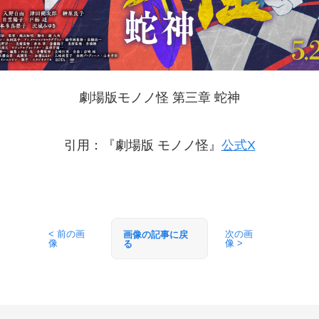
劇場版モノノ怪 第三章 蛇神
引用：『劇場版 モノノ怪』
公式X
< 前の画
次の画
画像の記事に戻
像
像 >
る