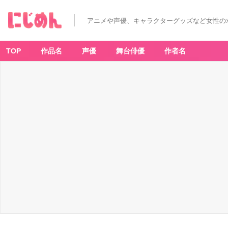
劇
場
版
アニメや声優、キャラクターグッズなど女性の
モ
ノ
ノ
怪
第
TOP
作品名
声優
舞台俳優
作者名
三
章
蛇
神
-
ア
ニ
メ
情
報
サ
イ
ト
に
じ
め
ん