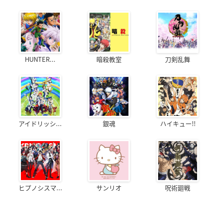
HUNTER...
暗殺教室
刀剣乱舞
アイドリッシ...
銀魂
ハイキュー!!
ヒプノシスマ...
サンリオ
呪術廻戦