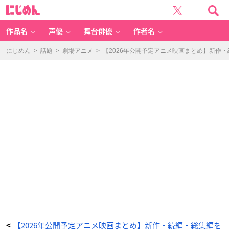
最
に
終
じ
楽
め
章
ん
響
け！
作品名
声優
舞台俳優
作者名
ユ
ー
フ
ォ
にじめん
>
話題
>
劇場アニメ
>
【2026年公開予定アニメ映画まとめ】新作
ニ
ア
ム
-
ア
ニ
メ
情
報
サ
イ
ト
に
じ
め
ん
【2026年公開予定アニメ映画まとめ】新作・続編・総集編を
<