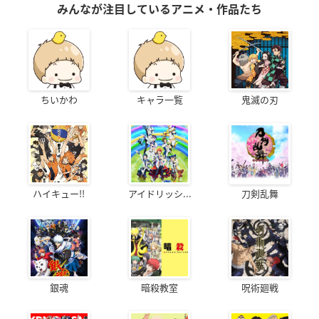
みんなが注目しているアニメ・作品たち
ちいかわ
キャラ一覧
鬼滅の刃
ハイキュー!!
アイドリッシ...
刀剣乱舞
銀魂
暗殺教室
呪術廻戦