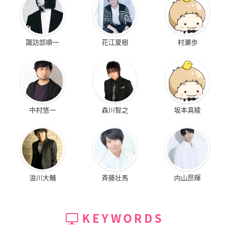
諏訪部順一
花江夏樹
村瀬歩
中村悠一
森川智之
坂本真綾
浪川大輔
斉藤壮馬
内山昂輝
KEYWORDS