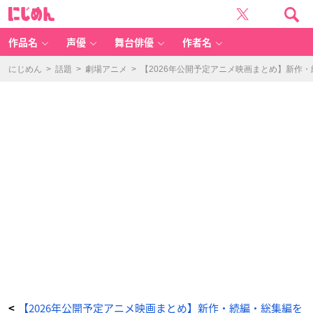
劇
に
場
じ
版
め
薬
ん
屋
の
作品名
声優
舞台俳優
作者名
ひ
と
り
ご
にじめん
>
話題
>
劇場アニメ
>
【2026年公開予定アニメ映画まとめ】新作
と
亡
妃
の
秘
宝
-
ア
ニ
メ
情
報
サ
イ
ト
に
じ
め
ん
【2026年公開予定アニメ映画まとめ】新作・続編・総集編を
<