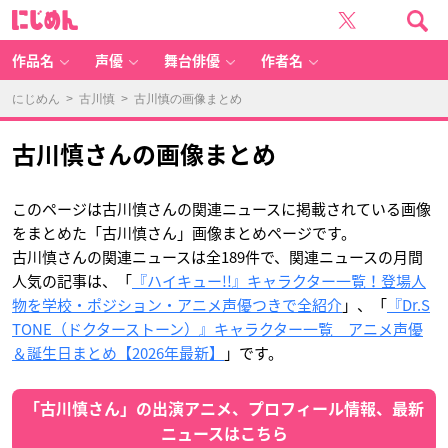
古
に
川
じ
慎
め
の
ん
画
像
作品名
声優
舞台俳優
作者名
ま
と
め
-
にじめん
>
古川慎
> 古川慎の画像まとめ
ア
ニ
メ
情
報
古川慎さんの画像まとめ
サ
イ
ト
に
じ
め
このページは古川慎さんの関連ニュースに掲載されている画像
ん
をまとめた「古川慎さん」画像まとめページです。
古川慎さんの関連ニュースは全189件で、関連ニュースの月間
人気の記事は、「
『ハイキュー!!』キャラクター一覧！登場人
物を学校・ポジション・アニメ声優つきで全紹介
」、「
『Dr.S
TONE（ドクターストーン）』キャラクター一覧 アニメ声優
＆誕生日まとめ【2026年最新】
」です。
「古川慎さん」の出演アニメ、プロフィール情報、最新
ニュースはこちら