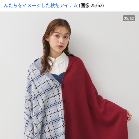
ー
んたちをイメージした秋冬アイテム
(画像 25/62)
ル
-
ア
ニ
メ
25/62
情
報
サ
イ
ト
に
じ
め
ん