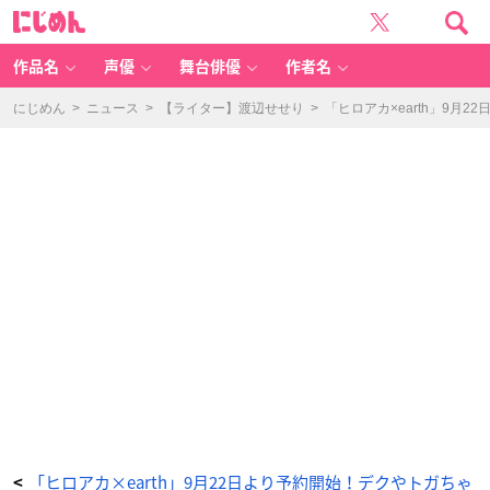
「ヒ
に
ロ
じ
ア
め
カ
ん
×
e
作品名
声優
舞台俳優
作者名
ar
th
m
u
にじめん
>
ニュース
>
【ライター】渡辺せせり
>
「ヒロアカ×earth」9
si
c
&
e
c
ol
o
g
y
J
a
p
a
n
L
a
b
e
l」
轟
焦
凍
イ
メ
ー
ジ
2
W
A
Y
ニ
ッ
ト
ス
「ヒロアカ×earth」9月22日より予約開始！デクやトガちゃ
<
ト