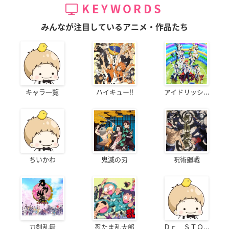
KEYWORDS
みんなが注目しているアニメ・作品たち
キャラ一覧
ハイキュー!!
アイドリッシ...
ちいかわ
鬼滅の刃
呪術廻戦
刀剣乱舞
忍たま乱太郎
Ｄｒ．ＳＴＯ...