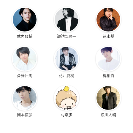
武内駿輔
諏訪部順一
速水奨
斉藤壮馬
花江夏樹
梶裕貴
岡本信彦
村瀬歩
浪川大輔