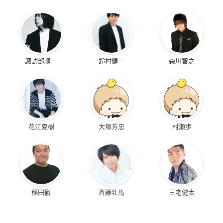
諏訪部順一
鈴村健一
森川智之
花江夏樹
大塚芳忠
村瀬歩
稲田徹
斉藤壮馬
三宅健太