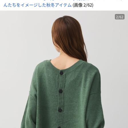
ー
んたちをイメージした秋冬アイテム
(画像 2/62)
デ
ィ
ガ
ン
-
2/62
ア
ニ
メ
情
報
サ
イ
ト
に
じ
め
ん