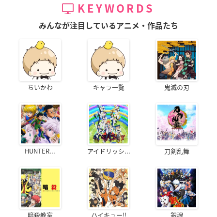
KEYWORDS
みんなが注目しているアニメ・作品たち
ちいかわ
キャラ一覧
鬼滅の刃
HUNTER...
アイドリッシ...
刀剣乱舞
暗殺教室
ハイキュー!!
銀魂