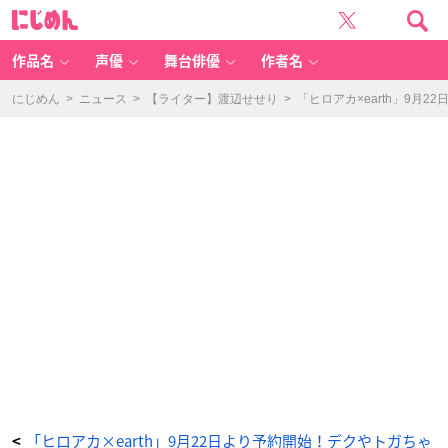
「ヒ
に
ロ
じ
ア
め
カ
ん
×
e
作品名
声優
舞台俳優
作者名
ar
th
m
u
にじめん
>
ニュース
>
【ライター】渡辺せせり
>
「ヒロアカ×earth」9
si
c
&
e
c
ol
o
g
y
J
a
p
a
n
L
a
b
e
l」
緑
谷
出
久
イ
メ
ー
ジ
2
W
A
Y
ニ
ッ
ト
「ヒロアカ×earth」9月22日より予約開始！デクやトガちゃ
<
カ