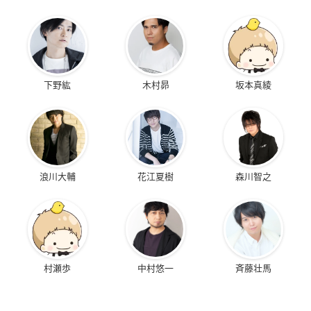
下野紘
木村昴
坂本真綾
浪川大輔
花江夏樹
森川智之
村瀬歩
中村悠一
斉藤壮馬