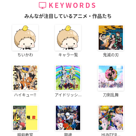
KEYWORDS
みんなが注目しているアニメ・作品たち
ちいかわ
キャラ一覧
鬼滅の刃
ハイキュー!!
アイドリッシ...
刀剣乱舞
暗殺教室
銀魂
HUNTER...