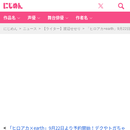
「ヒ
に
ロ
じ
ア
め
カ
ん
×
e
作品名
声優
舞台俳優
作者名
ar
th
m
u
にじめん
>
ニュース
>
【ライター】渡辺せせり
>
「ヒロアカ×earth」9
si
c
&
e
c
ol
o
g
y
J
a
p
a
n
L
a
b
e
l」
爆
豪
勝
己
イ
メ
ー
ジ
ニ
ッ
ト
カ
ー
デ
ィ
「ヒロアカ×earth」9月22日より予約開始！デクやトガちゃ
<
ガ