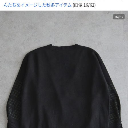
ン
んたちをイメージした秋冬アイテム
(画像 16/62)
-
ア
ニ
メ
情
16/62
報
サ
イ
ト
に
じ
め
ん