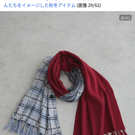
ー
んたちをイメージした秋冬アイテム
(画像 29/62)
ル
-
ア
ニ
メ
29/62
情
報
サ
イ
ト
に
じ
め
ん