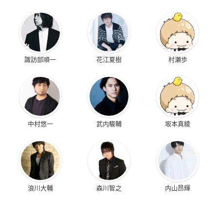
諏訪部順一
花江夏樹
村瀬歩
中村悠一
武内駿輔
坂本真綾
浪川大輔
森川智之
内山昂輝