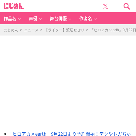
「ヒ
に
ロ
じ
ア
め
カ
ん
×
e
作品名
声優
舞台俳優
作者名
ar
th
m
u
にじめん
>
ニュース
>
【ライター】渡辺せせり
>
「ヒロアカ×earth」9
si
c
&
e
c
ol
o
g
y
J
a
p
a
n
L
a
b
e
l」
轟
焦
凍
イ
メ
ー
ジ
2
W
A
Y
ニ
ッ
ト
ス
「ヒロアカ×earth」9月22日より予約開始！デクやトガちゃ
<
ト