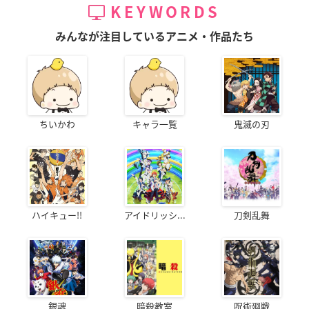
KEYWORDS
みんなが注目しているアニメ・作品たち
ちいかわ
キャラ一覧
鬼滅の刃
ハイキュー!!
アイドリッシ...
刀剣乱舞
銀魂
暗殺教室
呪術廻戦