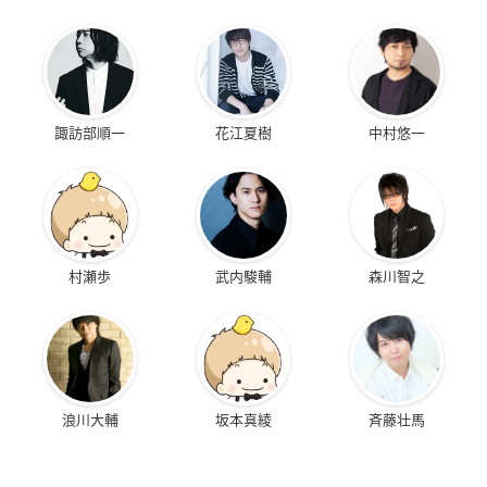
諏訪部順一
花江夏樹
中村悠一
村瀬歩
武内駿輔
森川智之
浪川大輔
坂本真綾
斉藤壮馬