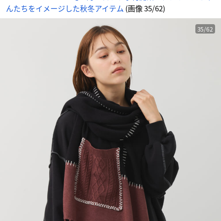
メ
んたちをイメージした秋冬アイテム
(画像 35/62)
情
報
サ
イ
ト
35/62
に
じ
め
ん