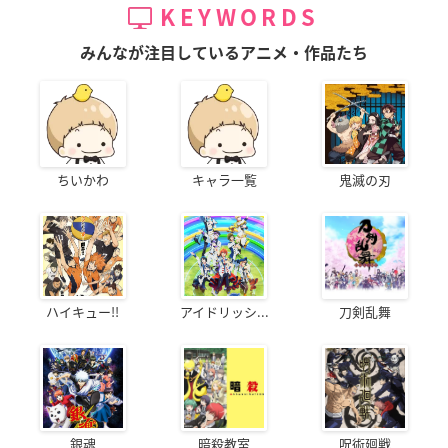
KEYWORDS
みんなが注目しているアニメ・作品たち
ちいかわ
キャラ一覧
鬼滅の刃
ハイキュー!!
アイドリッシ...
刀剣乱舞
銀魂
暗殺教室
呪術廻戦