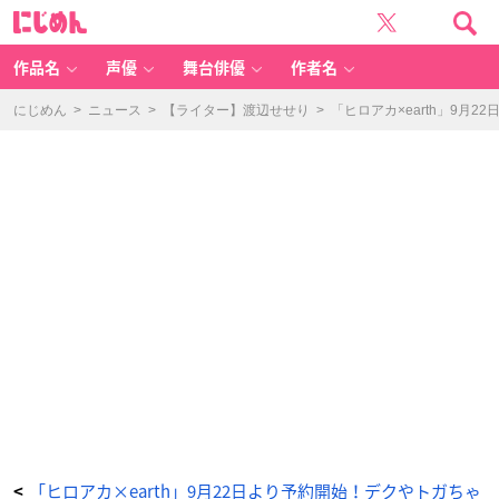
「ヒ
に
ロ
じ
ア
め
カ
ん
×
e
作品名
声優
舞台俳優
作者名
ar
th
m
u
にじめん
>
ニュース
>
【ライター】渡辺せせり
>
「ヒロアカ×earth」9
si
c
&
e
c
ol
o
g
y
J
a
p
a
n
L
a
b
e
l」
荼
毘
イ
メ
ー
ジ
ニ
ッ
ト
ス
ト
ー
ル
-
ア
「ヒロアカ×earth」9月22日より予約開始！デクやトガちゃ
<
ニ