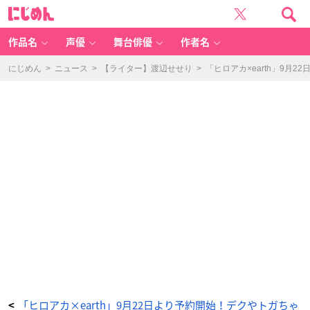
「ヒ
に
ロ
じ
ア
め
カ
ん
×
e
作品名
声優
舞台俳優
作者名
ar
th
m
u
にじめん
>
ニュース
>
【ライター】渡辺せせり
>
「ヒロアカ×earth」9
si
c
&
e
c
ol
o
g
y
J
a
p
a
n
L
a
b
e
l」
緑
谷
出
久
イ
メ
ー
ジ
2
W
A
Y
ニ
ッ
ト
「ヒロアカ×earth」9月22日より予約開始！デクやトガちゃ
<
カ