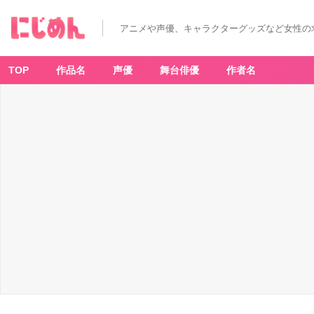
「ヒ
ロ
ア
アニメや声優、キャラクターグッズなど女性の
カ
×
e
ar
th
TOP
作品名
声優
舞台俳優
作者名
m
u
si
c
&
e
c
ol
o
g
y
J
a
p
a
n
L
a
b
e
l」
僕
の
ヒ
ー
ロ
ー
ア
カ
デ
ミ
ア
ト
ー
ト