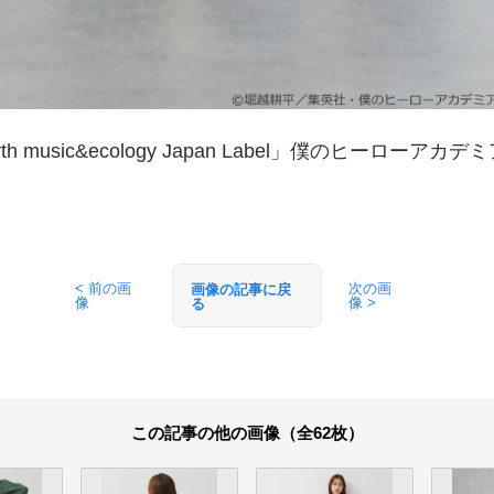
h music&ecology Japan Label」僕のヒーローア
< 前の画
次の画
画像の記事に戻
像
像 >
る
この記事の他の画像（全62枚）