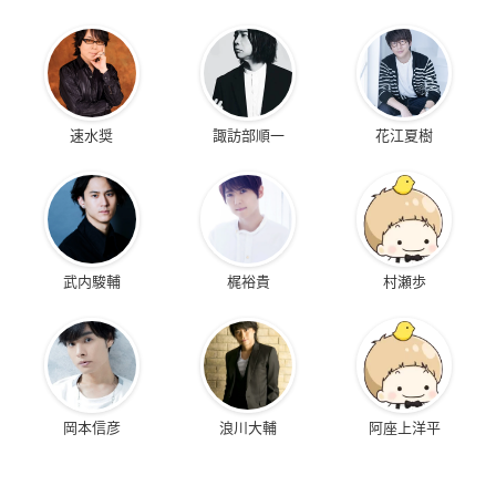
速水奨
諏訪部順一
花江夏樹
武内駿輔
梶裕貴
村瀬歩
岡本信彦
浪川大輔
阿座上洋平