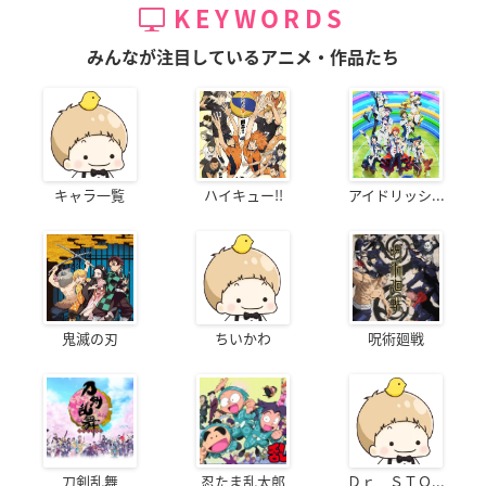
KEYWORDS
みんなが注目しているアニメ・作品たち
キャラ一覧
ハイキュー!!
アイドリッシ...
鬼滅の刃
ちいかわ
呪術廻戦
刀剣乱舞
忍たま乱太郎
Ｄｒ．ＳＴＯ...