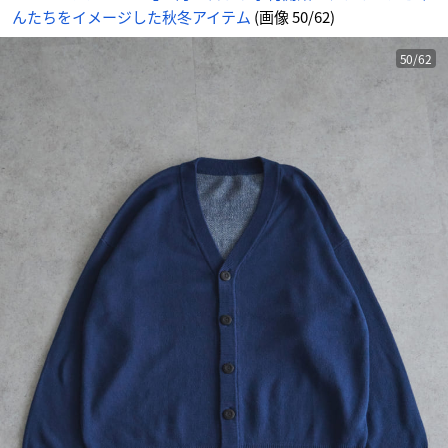
ガ
んたちをイメージした秋冬アイテム
(画像 50/62)
ン
-
ア
ニ
メ
50/62
情
報
サ
イ
ト
に
じ
め
ん