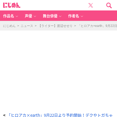
「ヒ
に
ロ
じ
ア
め
カ
ん
×
e
作品名
声優
舞台俳優
作者名
ar
th
m
u
にじめん
>
ニュース
>
【ライター】渡辺せせり
>
「ヒロアカ×earth」9
si
c
&
e
c
ol
o
g
y
J
a
p
a
n
L
a
b
e
l」
雄
英
高
校
ジ
ャ
ー
ジ
イ
メ
ー
ジ
カ
ー
デ
「ヒロアカ×earth」9月22日より予約開始！デクやトガちゃ
<
ィ