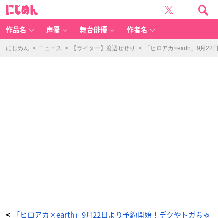
「ヒ
に
ロ
じ
ア
め
カ
ん
×
e
作品名
声優
舞台俳優
作者名
ar
th
m
u
にじめん
>
ニュース
>
【ライター】渡辺せせり
>
「ヒロアカ×earth」9
si
c
&
e
c
ol
o
g
y
J
a
p
a
n
L
a
b
e
l」
死
柄
木
弔
イ
メ
ー
ジ
ニ
ッ
ト
グ
ロ
ー
ブ
「ヒロアカ×earth」9月22日より予約開始！デクやトガちゃ
<
マ