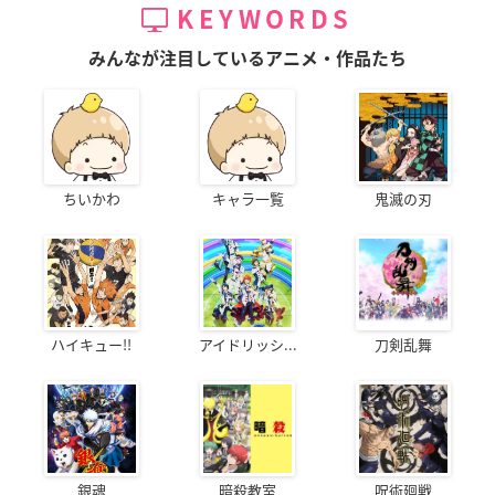
KEYWORDS
みんなが注目しているアニメ・作品たち
ちいかわ
キャラ一覧
鬼滅の刃
ハイキュー!!
アイドリッシ...
刀剣乱舞
銀魂
暗殺教室
呪術廻戦