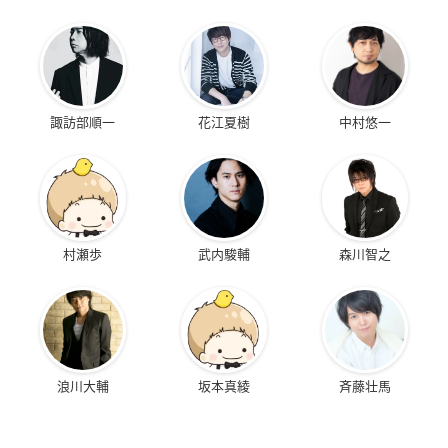
諏訪部順一
花江夏樹
中村悠一
村瀬歩
武内駿輔
森川智之
浪川大輔
坂本真綾
斉藤壮馬