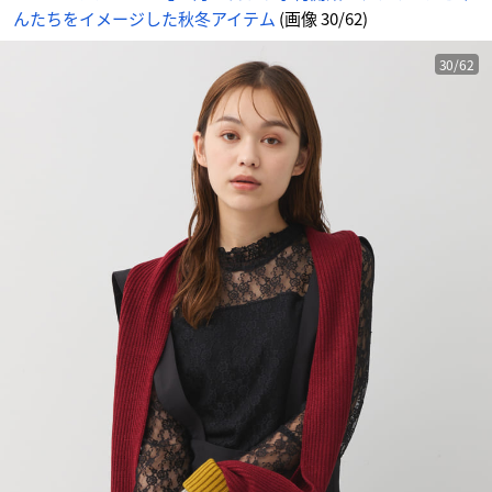
フ
んたちをイメージした秋冬アイテム
(画像 30/62)
ラ
ー
-
ア
ニ
30/62
メ
情
報
サ
イ
ト
に
じ
め
ん