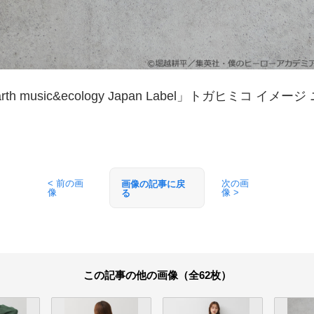
th music&ecology Japan Label」トガヒミコ イメ
< 前の画
次の画
画像の記事に戻
像
像 >
る
この記事の他の画像（全62枚）