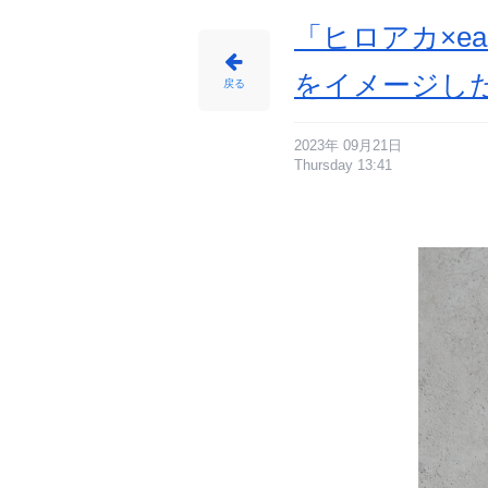
ー
ド
-
「ヒロアカ×e
ア
ニ
メ
情
をイメージし
報
戻る
サ
イ
ト
に
じ
め
2023年 09月21日
ん
Thursday 13:41