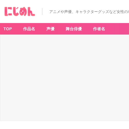
「ヒ
ロ
ア
アニメや声優、キャラクターグッズなど女性の
カ
×
e
ar
th
TOP
作品名
声優
舞台俳優
作者名
m
u
si
c
&
e
c
ol
o
g
y
J
a
p
a
n
L
a
b
e
l」
ト
ガ
ヒ
ミ
コ
イ
メ
ー
ジ
ニ
ッ
ト
ス
ヌ