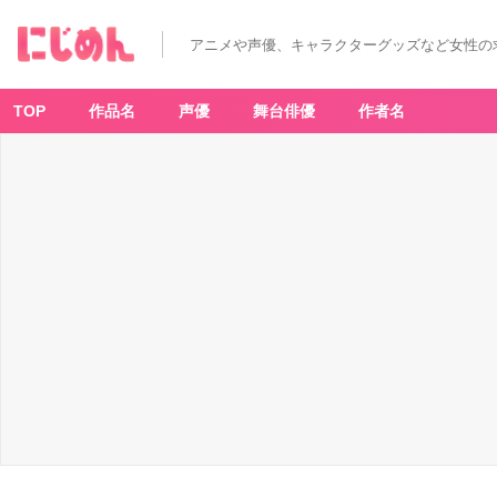
「ヒ
ロ
ア
アニメや声優、キャラクターグッズなど女性の
カ
×
e
ar
th
TOP
作品名
声優
舞台俳優
作者名
m
u
si
c
&
e
c
ol
o
g
y
J
a
p
a
n
L
a
b
e
l」
ア
イ
テ
ム
-
ア
ニ
メ
情
報
サ
イ
ト
に