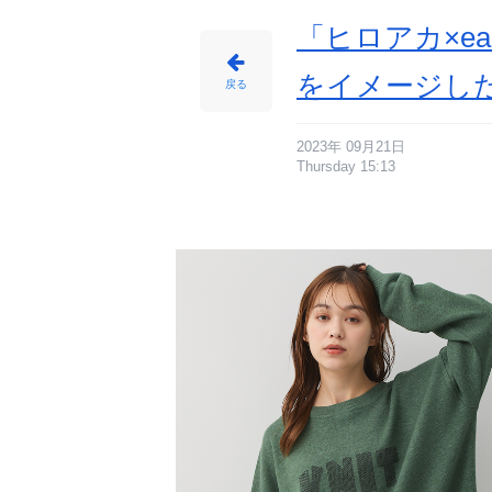
じ
め
ん
「ヒロアカ×e
をイメージし
戻る
2023年 09月21日
Thursday 15:13