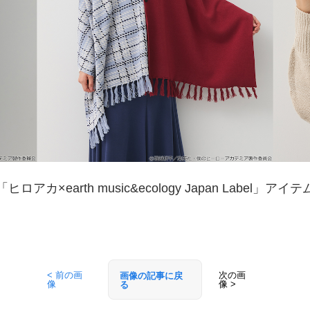
「ヒロアカ×earth music&ecology Japan Label」アイテ
< 前の画
次の画
画像の記事に戻
像
像 >
る