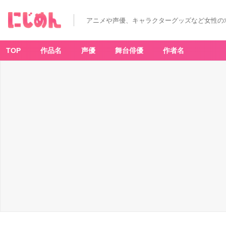
「ヒ
ロ
ア
アニメや声優、キャラクターグッズなど女性の
カ
×
e
ar
th
TOP
作品名
声優
舞台俳優
作者名
m
u
si
c
&
e
c
ol
o
g
y
J
a
p
a
n
L
a
b
e
l」
麗
日
お
茶
子
イ
メ
ー
ジ
ネ
ッ
ク
レ
ス