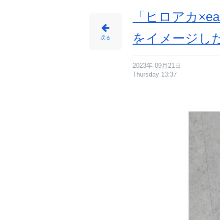
-
ア
ニ
「ヒロアカ×e
メ
情
報
サ
をイメージし
イ
戻る
ト
に
じ
め
ん
2023年 09月21日
Thursday 13:37