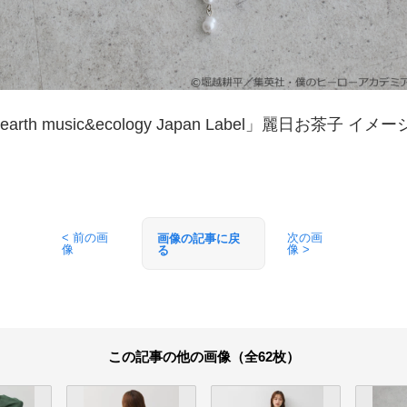
rth music&ecology Japan Label」麗日お茶子 イ
< 前の画
次の画
画像の記事に戻
像
像 >
る
この記事の他の画像（全62枚）