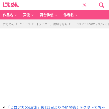
「ヒ
に
ロ
じ
ア
め
カ
ん
×
e
作品名
声優
舞台俳優
作者名
ar
th
m
u
にじめん
>
ニュース
>
【ライター】渡辺せせり
>
「ヒロアカ×earth」9
si
c
&
e
c
ol
o
g
y
J
a
p
a
n
L
a
b
e
l」
死
柄
木
弔
イ
メ
ー
ジ
ニ
ッ
ト
グ
ロ
ー
ブ
「ヒロアカ×earth」9月22日より予約開始！デクやトガちゃ
<
マ