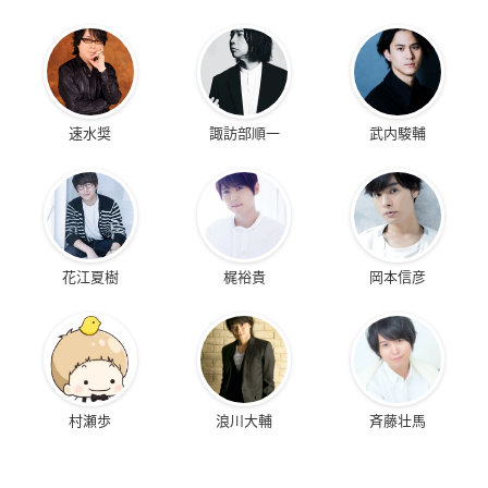
速水奨
諏訪部順一
武内駿輔
花江夏樹
梶裕貴
岡本信彦
村瀬歩
浪川大輔
斉藤壮馬