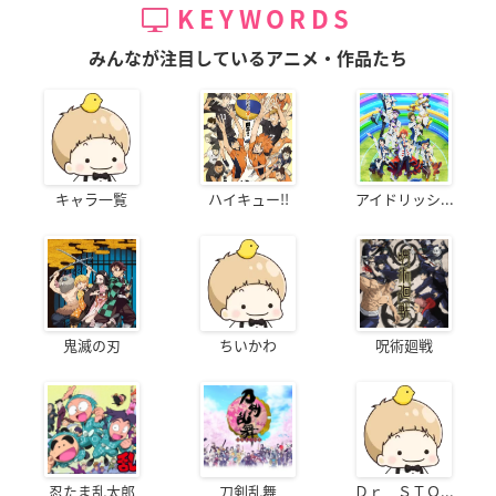
KEYWORDS
みんなが注目しているアニメ・作品たち
キャラ一覧
ハイキュー!!
アイドリッシ...
鬼滅の刃
ちいかわ
呪術廻戦
忍たま乱太郎
刀剣乱舞
Ｄｒ．ＳＴＯ...