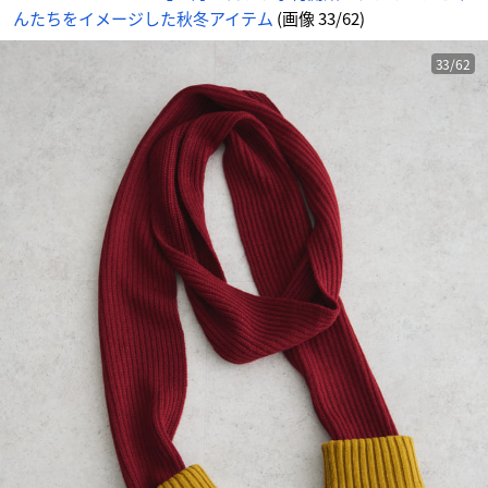
フ
んたちをイメージした秋冬アイテム
(画像 33/62)
ラ
ー
-
ア
ニ
33/62
メ
情
報
サ
イ
ト
に
じ
め
ん