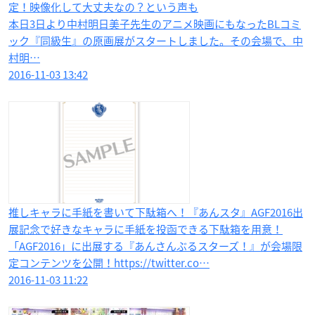
定！映像化して大丈夫なの？という声も
本日3日より中村明日美子先生のアニメ映画にもなったBLコミ
ック『同級生』の原画展がスタートしました。その会場で、中
村明…
2016-11-03 13:42
推しキャラに手紙を書いて下駄箱へ！『あんスタ』AGF2016出
展記念で好きなキャラに手紙を投函できる下駄箱を用意！
「AGF2016」に出展する『あんさんぶるスターズ！』が会場限
定コンテンツを公開！https://twitter.co…
2016-11-03 11:22