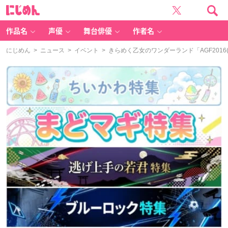
に
じ
め
ん
作品名
声優
舞台俳優
作者名
にじめん
>
ニュース
>
イベント
> きらめく乙女のワンダーランド「AGF2016