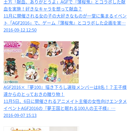
土方「献血、ありがとうよ」AGFで『薄桜鬼』とコラボした献
血を実施！好きなキャラを想って献血？
11月に開催される女の子の大好きなものが一堂に集まるイベン
ト「AGF2016」で、ゲーム『薄桜鬼』とコラボした企画を実…
2016-09-12 12:50
AGF2016×『夢100』描き下ろし選抜メンバーは8名！？王子様
達からのとっておきの贈り物！
11月5日、6日に開催されるアニメイト主催の女性向けエンタメ
イベントAGF2016の『夢王国と眠れる100人の王子様』…
2016-09-07 15:13