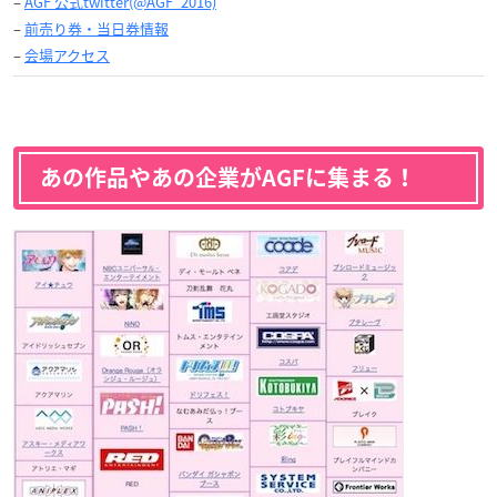
–
AGF 公式twitter(@AGF_2016)
–
前売り券・当日券情報
–
会場アクセス
あの作品やあの企業がAGFに集まる！