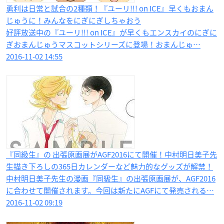
勇利は日常と試合の2種類！『ユーリ!!! on ICE』早くもおまん
じゅうに！みんなをにぎにぎしちゃおう
好評放送中の『ユーリ!!! on ICE』が早くもエンスカイのにぎに
ぎおまんじゅうマスコットシリーズに登場！おまんじゅ…
2016-11-02 14:55
『同級生』の 出張原画展がAGF2016にて開催！中村明日美子先
生描き下ろしの365日カレンダーなど魅力的なグッズが解禁！
中村明日美子先生の漫画『同級生』の出張原画展が、AGF2016
に合わせて開催されます。今回は新たにAGFにて発売される…
2016-11-02 09:19