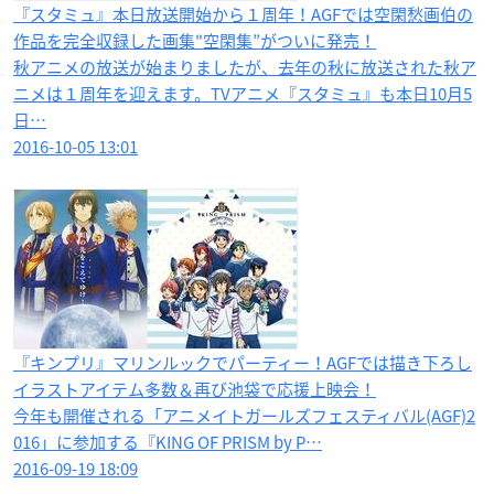
『スタミュ』本日放送開始から１周年！AGFでは空閑愁画伯の
作品を完全収録した画集"空閑集”がついに発売！
秋アニメの放送が始まりましたが、去年の秋に放送された秋ア
ニメは１周年を迎えます。TVアニメ『スタミュ』も本日10月5
日…
2016-10-05 13:01
『キンプリ』マリンルックでパーティー！AGFでは描き下ろし
イラストアイテム多数＆再び池袋で応援上映会！
今年も開催される「アニメイトガールズフェスティバル(AGF)2
016」に参加する『KING OF PRISM by P…
2016-09-19 18:09