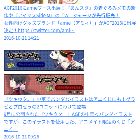
AGF2016にamieブース出展！『あんスタ』の着ぐるみメモの新
作や『アイマスSide M』の「W」ジャージが先行販売！
女性向けグッズブランド「amie（アミィ）」がAGF2016に出展
決定！https://twitter.com/ami…
2016-10-21 14:21
『ツキウタ。』中華でパンダなイラストはアニくじにも！グラ
ビとプロセラの2ユニットにわけて登場
9月に公開された『ツキウタ。』AGFの中華＜パンダイラスト
ですが、このイラストを使用した、アニメイト限定のくじ「ア
ニく…
2016-10-21 09:26