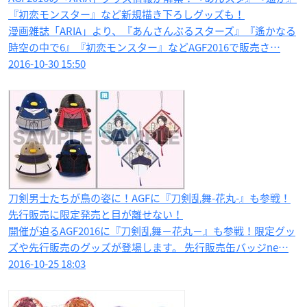
『初恋モンスター』など新規描き下ろしグッズも！
漫画雑誌「ARIA」より、『あんさんぶるスターズ』『遙かなる
時空の中で6』『初恋モンスター』などAGF2016で販売さ…
2016-10-30 15:50
刀剣男士たちが鳥の姿に！AGFに『刀剣乱舞-花丸-』も参戦！
先行販売に限定発売と目が離せない！
開催が迫るAGF2016に『刀剣乱舞−花丸−』も参戦！限定グッ
ズや先行販売のグッズが登場します。 先行販売缶バッジne…
2016-10-25 18:03