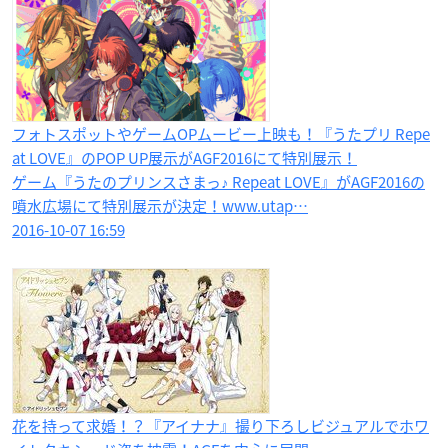
フォトスポットやゲームOPムービー上映も！『うたプリ Repe
at LOVE』のPOP UP展示がAGF2016にて特別展示！
ゲーム『うたのプリンスさまっ♪ Repeat LOVE』がAGF2016の
噴水広場にて特別展示が決定！www.utap…
2016-10-07 16:59
花を持って求婚！？『アイナナ』撮り下ろしビジュアルでホワ