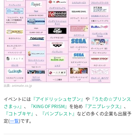
animate.co.jp
イベントには
『アイドリッシュセブン』
や
『うたの☆プリンス
さまっ♪』
、
『KING OF PRISM』
を始め
『アニプレックス』
、
『コトブキヤ』
、
『バンプレスト』
などの多くの企業も出展予
定(
一覧
)です。