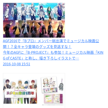
AGF2016で『Bプロ』メンバー総出演でミュージカル映画公
開！？全キャラ登場のグッズを見逃すな！
今年のAGFに『B-PROJECT』も参加！ミュージカル映画「KIN
G of CASTE」と称し、描き下ろしイラストで…
2016-10-08 15:51