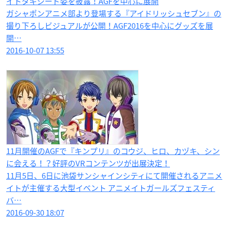
イトタキシード姿を披露！AGFを中心に展開
ガシャポンアニメ部より登場する『アイドリッシュセブン』の
撮り下ろしビジュアルが公開！AGF2016を中心にグッズを展
開…
2016-10-07 13:55
11月開催のAGFで『キンプリ』のコウジ、ヒロ、カヅキ、シン
に会える！？好評のVRコンテンツが出展決定！
11月5日、6日に池袋サンシャインシティにて開催されるアニメ
イトが主催する大型イベント アニメイトガールズフェスティ
バ…
2016-09-30 18:07