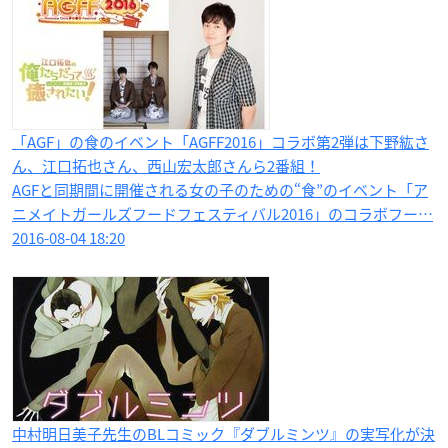
「AGF」の食のイベント「AGFF2016」コラボ第2弾は下野紘さ
ん、江口拓也さん、西山宏太郎さんら2番組！
AGFと同期間に開催される女の子のための“食”のイベント「ア
ニメイトガールズフードフェスティバル2016」のコラボフー…
2016-08-04 18:20
中村明日美子先生のBLコミック『ダブルミンツ』の実写化が決