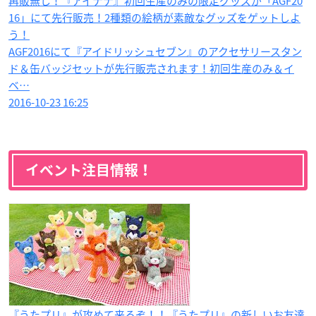
再販無し！『アイナナ』初回生産のみの限定グッズが「AGF20
16」にて先行販売！2種類の絵柄が素敵なグッズをゲットしよ
う！
AGF2016にて『アイドリッシュセブン』のアクセサリースタン
ド＆缶バッジセットが先行販売されます！初回生産のみ＆イ
ベ…
2016-10-23 16:25
イベント注目情報！
『うたプリ』が攻めて来るぞ！！『うたプリ』の新しいお友達