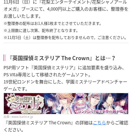
11月6日（日）に『花梨エンターテイメント/花梨シャノアール
オメガ』ブースにて、4,000円以上ご購入のお客様に、整理券を
お渡しいたします。
※整理券の配布はお1人様1枚までとさせていただきます。
※上限数に達し次第、配布終了となります。
※11月5日（土）は整理券を配布しておりませんので、ご注意ください。
『英国探偵ミステリア The Crown』とは…？
PSP用ソフト『英国探偵ミステリア』に追加要素を盛り込み、
PS VIta専用として移植されたゲームソフト。
19世紀ロンドンを舞台にした、学園ミステリーアドベンチャー
ゲームです。
www.karin-e.jp
『英国探偵ミステリア The Crown』の詳細は
こちら
からご確認
ください。