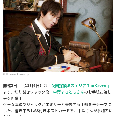
www.karin-e.jp
は
開催2日目（11月6日）
『英国探偵ミステリア The Crown』
より、切り裂きジャック役・
中澤まさともさん
のお手紙お渡し
会を開催！
ゲーム本編でジャックがエミリーと交換する手紙をモチーフに
した、
を、中澤さんが参加者に
書き下ろしSS付きポストカード