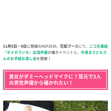
に開催のAGF2016、
にて、
11月5日・6日
花梨ブース
ニコ生番組
の囁きイベントと、
『オメガラジオ』出演声優
中澤まさともさ
を開催！
ん
のお手紙お渡し会
貴女がダミーヘッドマイクに？耳元で3人
の男性声優から囁かれたい！