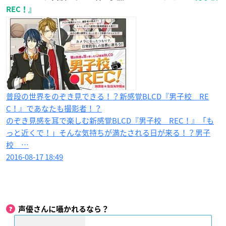
REC！』
普段の世界をのぞき見できる！？新感覚BLCD『男子校 RE
C！』であなたも撮影者！？
のぞき見感を耳で楽しむ新感覚BLCD『男子校 REC！』「も
っと近くで！」そんな気持ちが満たされる日が来る！？男子
校 …
2016-08-17 18:49
声優さんに囁かれるなら？