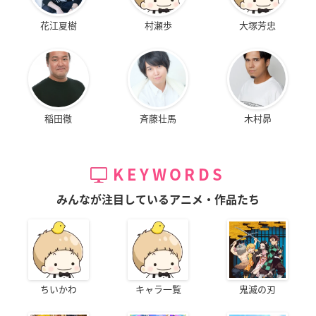
花江夏樹
村瀬歩
大塚芳忠
稲田徹
斉藤壮馬
木村昴
KEYWORDS
みんなが注目しているアニメ・作品たち
ちいかわ
キャラ一覧
鬼滅の刃