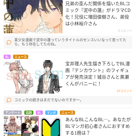
兄弟の歪んだ関係を描いたBLコ
ミック『泥中の蓮』がドラマCD
化！兄役に増田俊樹さん、弟役
は小林裕介さん
6コメント
某少女漫画で泥中の蓮っていうタイトルのセンスいいなって思ってた
ら、もう存在してたのね。
BL
ニュース
宝井理人先生描き下ろしでBL漫
画『テンカウント』のフィギュ
アが発売決定！城谷さんと黒瀬
くんがバニーに！
10コメント
コミックの続きはまだでないのですかー。
アンケート
話題
BL
マンガ
ニュース
あんなBLこんなBL…。あなたが
BLマンガ初心者さんにおすすめ
する1冊は？