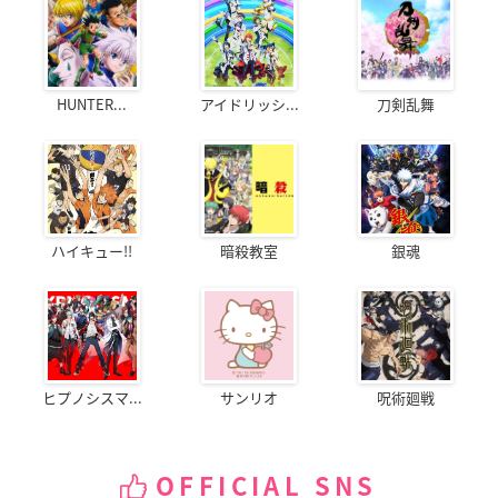
HUNTER...
アイドリッシ...
刀剣乱舞
ハイキュー!!
暗殺教室
銀魂
ヒプノシスマ...
サンリオ
呪術廻戦
OFFICIAL SNS