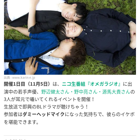
www.karin-e.jp
は、
に出
開催1日目（11月5日）
ニコ生番組『オメガラジオ』
演中の若手声優、
野辺健太さん・野中亮さん・源馬大貴さん
の
3人が耳元で囁いてくれるイベントを開催！
生放送で即興のBLドラマが聴けちゃう！
参加者は
になった気持ちで、彼らのイケボ
ダミーヘッドマイク
を堪能できます。