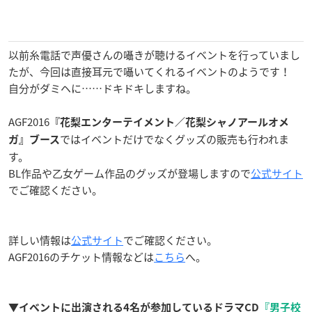
以前糸電話で声優さんの囁きが聴けるイベントを行っていまし
たが、今回は直接耳元で囁いてくれるイベントのようです！
自分がダミヘに……ドキドキしますね。
AGF2016
『花梨エンターテイメント／花梨シャノアールオメ
ではイベントだけでなくグッズの販売も行われま
ガ』ブース
す。
BL作品や乙女ゲーム作品のグッズが登場しますので
公式サイト
でご確認ください。
詳しい情報は
公式サイト
でご確認ください。
AGF2016のチケット情報などは
こちら
へ。
▼イベントに出演される4名が参加しているドラマCD
『男子校