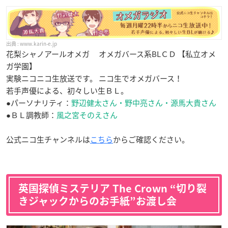
www.karin-e.jp
花梨シャノアールオメガ オメガバース系BLＣＤ 【私立オメ
ガ学園】
実験ニコニコ生放送です。 ニコ生でオメガバース！
若手声優による、初々しい生ＢＬ。
●パーソナリティ：
野辺健太さん・野中亮さん・源馬大貴さん
●ＢＬ調教師：
風之宮そのえさん
公式ニコ生チャンネルは
こちら
からご確認ください。
英国探偵ミステリア The Crown “切り裂
きジャックからのお手紙”お渡し会