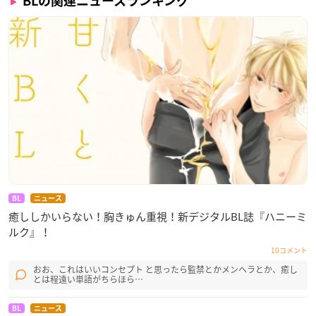
BLの関連ニュースランキング
BL
ニュース
癒ししかいらない！胸きゅん重視！新デジタルBL誌『ハニーミ
ルク』！
10コメント
おお、これはいいコンセプト と思ったら監禁とかメンヘラとか、癒し
とは程遠い単語がちらほら…
BL
ニュース