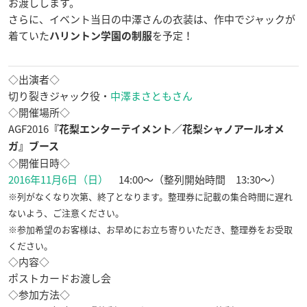
お渡しします。
さらに、イベント当日の中澤さんの衣装は、作中でジャックが
着ていた
を予定！
ハリントン学園の制服
◇出演者◇
切り裂きジャック役・
中澤まさともさん
◇開催場所◇
AGF2016
『花梨エンターテイメント／花梨シャノアールオメ
ガ』ブース
◇開催日時◇
2016年11月6日（日）
14:00～（整列開始時間 13:30～）
※列がなくなり次第、終了となります。整理券に記載の集合時間に遅れ
ないよう、ご注意ください。
※参加希望のお客様は、お早めにお立ち寄りいただき、整理券をお受取
ください。
◇内容◇
ポストカードお渡し会
◇参加方法◇