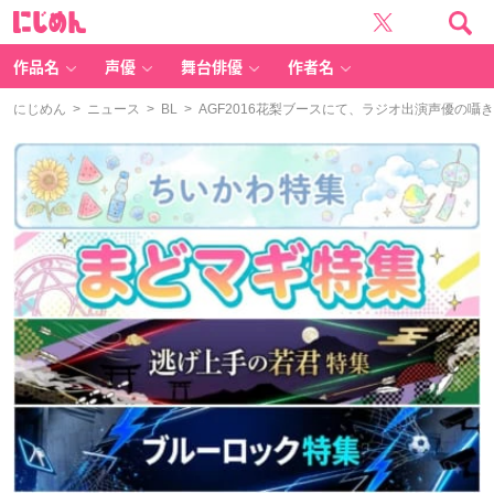
に
じ
め
ん
作品名
声優
舞台俳優
作者名
にじめん
>
ニュース
>
BL
> AGF2016花梨ブースにて、ラジオ出演声優の