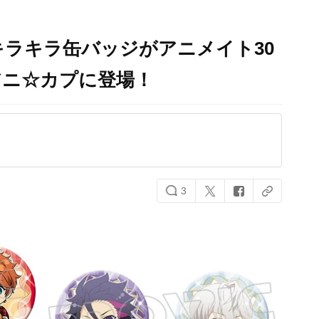
ラキラ缶バッジがアニメイト30
アニ☆カプに登場！
3