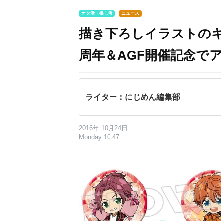
オタ活・推し活
ニュース
描き下ろしイラストのキ
周年＆AGF開催記念で
ライター：にじめん編集部
2016年 10月24日
Monday 10:47