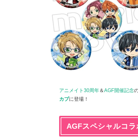
アニメイト30周年
＆
AGF開催記念
カプ
に登場！
AGFスペシャルコラ