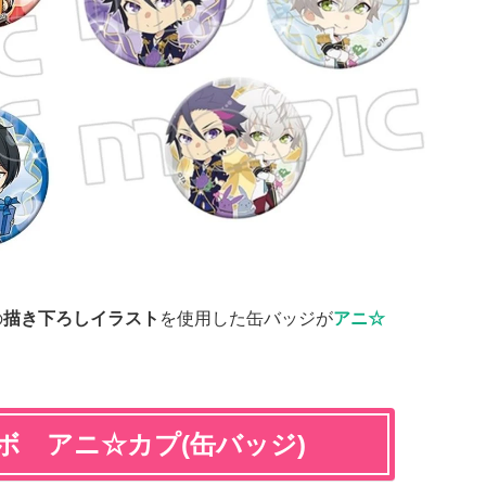
の
描き下ろしイラスト
を使用した缶バッジが
アニ☆
ボ アニ☆カプ(缶バッジ)