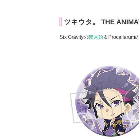
ツキウタ。 THE ANIMA
Six Gravityの
睦月始
＆Procellarum