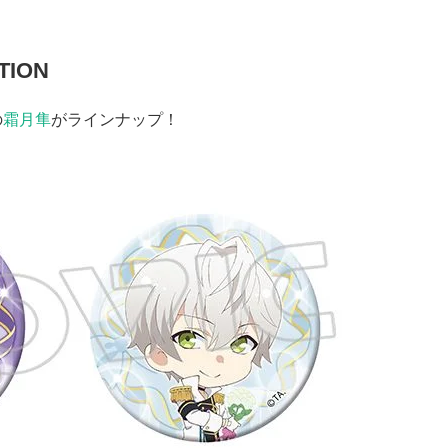
TION
の
霜月隼
がラインナップ！