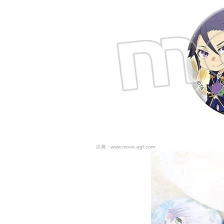
www.movic-agf.com