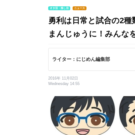
オタ活・推し活
ニュース
勇利は日常と試合の2種類！
まんじゅうに！みんな
ライター：にじめん編集部
2016年 11月02日
Wednesday 14:55