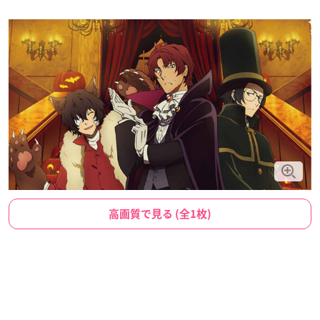
高画質で見る (全1枚)