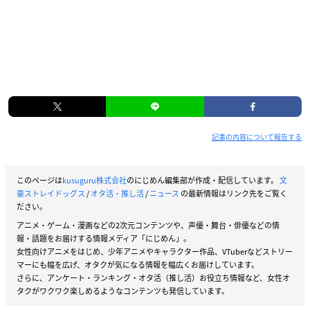
記事の内容について報告する
このページは
kusuguru株式会社
のにじめん編集部が作成・配信しています。
文
豪ストレイドッグス
/
オタ活・推し活
/
ニュース
の最新情報はリンク先をご覧く
ださい。
アニメ・ゲーム・漫画などの2次元コンテンツや、声優・舞台・俳優などの情
報・話題をお届けする情報メディア「にじめん」。
女性向けアニメをはじめ、少年アニメやキャラクター作品、VTuberなどストリー
マーにも幅を広げ、オタクが気になる情報を幅広くお届けしています。
さらに、アンケート・ランキング・オタ活（推し活）お役立ち情報など、女性オ
タクがワクワク楽しめるようなコンテンツも発信しています。