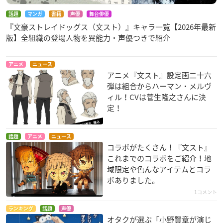
話題
マンガ
書籍
声優
舞台俳優
『文豪ストレイドッグス（文スト）』キャラ一覧【2026年最新
版】全組織の登場人物を異能力・声優つきで紹介
アニメ
ニュース
アニメ『文スト』設定画二十六
弾は組合からハーマン・メルヴ
ィル！CVは菅生隆之さんに決
定！
話題
アニメ
ニュース
コラボがたくさん！『文スト』
これまでのコラボをご紹介！地
域限定や色んなアイテムとコラ
ボありました。
1コメント
ランキング
話題
声優
オタクが選ぶ「小野賢章が演じ