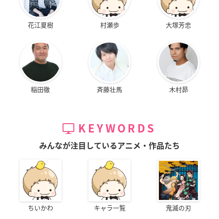
花江夏樹
村瀬歩
大塚芳忠
稲田徹
斉藤壮馬
木村昴
KEYWORDS
みんなが注目しているアニメ・作品たち
ちいかわ
キャラ一覧
鬼滅の刃