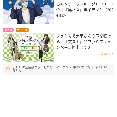
るキャラ」ランキングTOP10！1
位は『黒バス』黒子テツヤ【202
4年版】
アニメ
ニュース
ファミマで太宰さんの声を聴け
る！『文スト』×ファミマキャ
ンペーン後半に突入！
10コメント
しおりは全種類ゲットしたけどアナウンス聞いてないなあ 聞きにいこ
うかな……