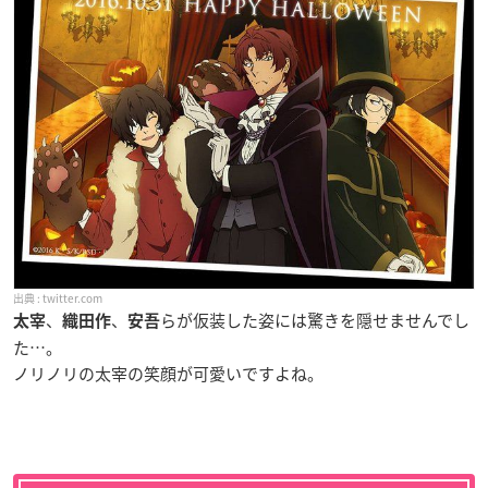
twitter.com
、
、
らが仮装した姿には驚きを隠せませんでし
太宰
織田作
安吾
た…。
ノリノリの太宰の笑顔が可愛いですよね。