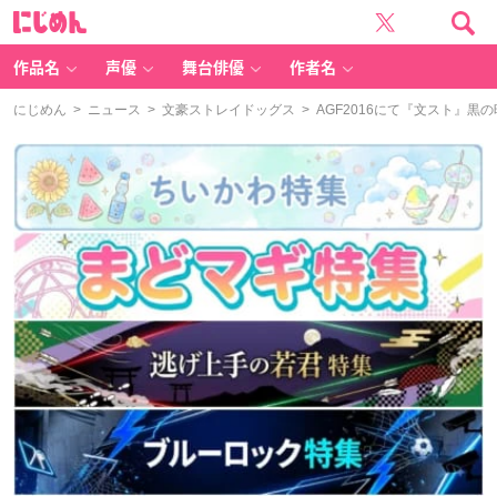
に
じ
め
ん
作品名
声優
舞台俳優
作者名
にじめん
>
ニュース
>
文豪ストレイドッグス
> AGF2016にて『文スト』