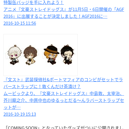
特製缶バッジを手に入れよう！
アニメ『文豪ストレイドッグス』が11月5日・6日開催の「AGF
2016」に出展することが決定しました！AGF2016に…
2016-10-15 11:56
『文スト』武装探偵社&ポートマフィアのコンビがセットでラ
バーストラップに！敦くんだけ茶漬け？
ムービックより、『文豪ストレイドッグス』中島敦、太宰治、
芥川龍之介、中原中也のゆるっとだる〜んラバーストラップセ
ットが…
2016-10-19 15:13
「COMING SOON」となっていたグッズがついに公開されまし