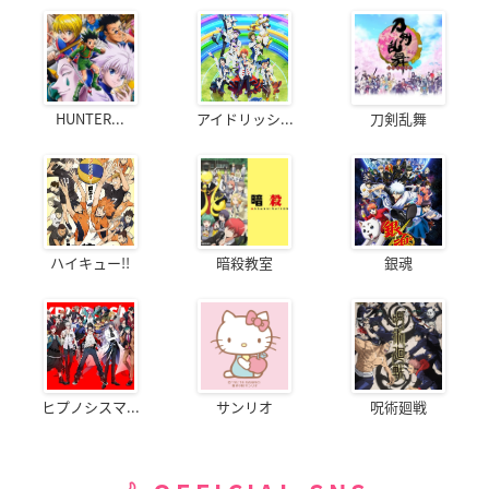
HUNTER...
アイドリッシ...
刀剣乱舞
ハイキュー!!
暗殺教室
銀魂
ヒプノシスマ...
サンリオ
呪術廻戦