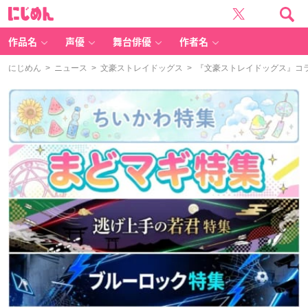
に
じ
め
ん
作品名
声優
舞台俳優
作者名
にじめん
>
ニュース
>
文豪ストレイドッグス
> 『文豪ストレイドッグス』コ