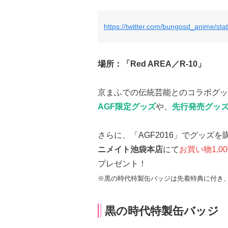
https://twitter.com/bungosd_anime/s
場所：
「Red AREA／R-10」
京まふでの伝統芸能とのコラボグッ
AGF限定グッズ
や、
先行発売グッ
さらに、「AGF2016」でグッズを
ニメイト池袋本店
にて
お買い物1,0
プレゼント！
※黒の時代特製缶バッジは先着特典に付き
黒の時代特製缶バッジ