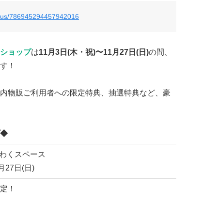
tatus/786945294457942016
ショップ
は
11月
3日(木・祝)〜11月27日(日)
の間、
す！
内物販ご利用者への限定特典、抽選特典など、豪
◆
くわくスペース
月27日(日)
定！