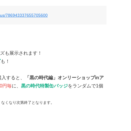
tatus/786943337655705600
ズも展示されます！
ズ
も！
購入すると、
「黒の時代編」オンリーショップinア
00円毎
に、
黒の時代特製缶バッジ
をランダムで1個
、なくなり次第終了となります。