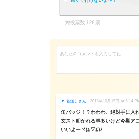
遠くて行けないよ〜！
128
名無しさん
2016年10月15日 at 6:14 P
缶バッジ！？わわわ、絶対手に入れな
文スト叩かれる事多いけど今期ア
いいよーヾ(≧▽≦)ﾉ