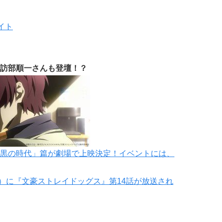
イト
訪部順一さんも登壇！？
黒の時代」篇が劇場で上映決定！イベントには、
05）に『文豪ストレイドッグス』第14話が放送され