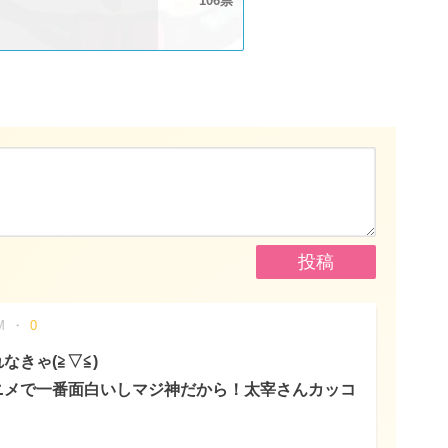
106
M
0
きゃ(≧▽≦)
ニメで一番面白いしマジ神だから！太宰さんカッコ