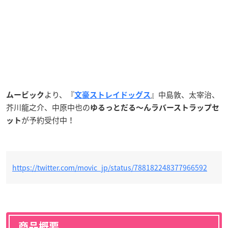
より、『
』中島敦、太宰治、
ムービック
文豪ストレイドッグス
芥川龍之介、中原中也の
ゆるっとだる〜んラバース
トラップセ
が予約受付中！
ット
https://twitter.com/movic_jp/status/788182248377966592
商品概要