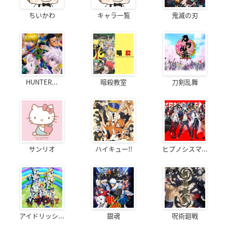
ちいかわ
キャラ一覧
鬼滅の刃
HUNTER...
暗殺教室
刀剣乱舞
サンリオ
ハイキュー!!
ヒプノシスマ...
アイドリッシ...
銀魂
呪術廻戦