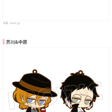
movic.jp
芥川&中原