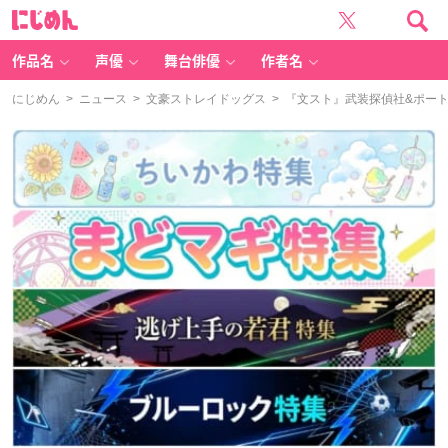
に
じ
め
ん
作品名
声優
舞台俳優
作者名
にじめん
>
ニュース
>
文豪ストレイドッグス
> 『文スト』武装探偵社&ポー