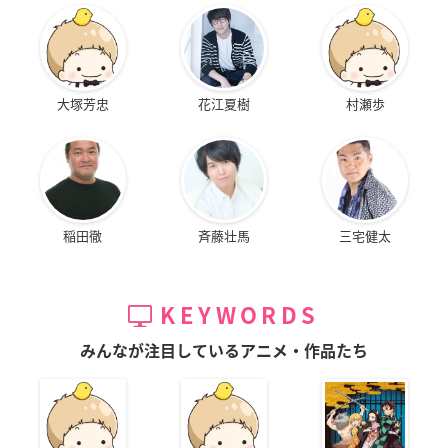
大塚芳忠
花江夏樹
村瀬歩
稲田徹
斉藤壮馬
三宅健太
KEYWORDS
みんなが注目しているアニメ・作品たち