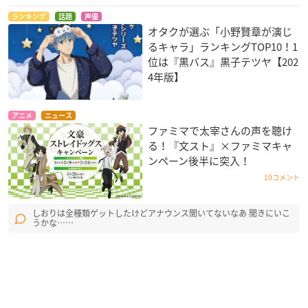
ランキング
話題
声優
オタクが選ぶ「小野賢章が演じ
るキャラ」ランキングTOP10！1
位は『黒バス』黒子テツヤ【202
4年版】
アニメ
ニュース
ファミマで太宰さんの声を聴け
る！『文スト』×ファミマキャ
ンペーン後半に突入！
10コメント
しおりは全種類ゲットしたけどアナウンス聞いてないなあ 聞きにいこ
うかな……