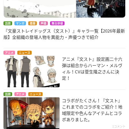
話題
マンガ
書籍
声優
舞台俳優
『文豪ストレイドッグス（文スト）』キャラ一覧【2026年最新
版】全組織の登場人物を異能力・声優つきで紹介
アニメ
ニュース
アニメ『文スト』設定画二十六
弾は組合からハーマン・メルヴ
ィル！CVは菅生隆之さんに決
定！
話題
アニメ
ニュース
コラボがたくさん！『文スト』
これまでのコラボをご紹介！地
域限定や色んなアイテムとコラ
ボありました。
1コメント