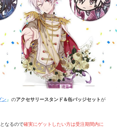
ブン
』
の
アクセサリースタンド＆缶バッジセット
が
となるので
確実にゲットしたい方は受注期間内に