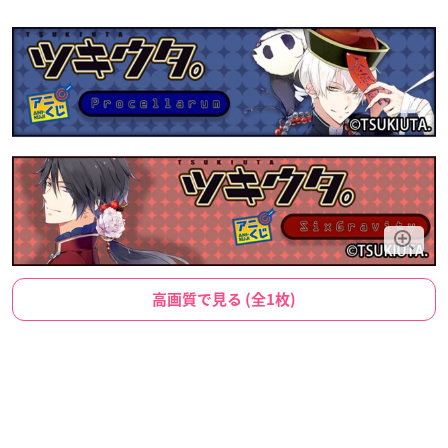
高画質で見る (全1枚)