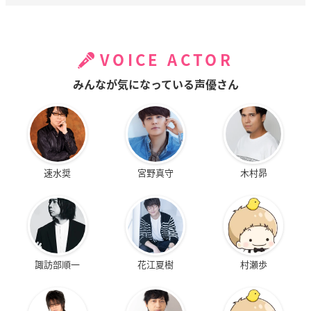
VOICE ACTOR
みんなが気になっている声優さん
速水奨
宮野真守
木村昴
諏訪部順一
花江夏樹
村瀬歩