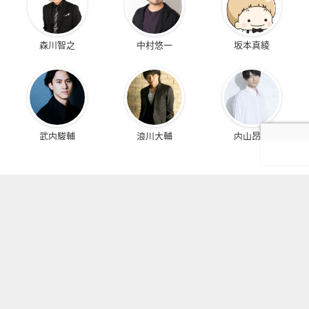
森川智之
中村悠一
坂本真綾
武内駿輔
浪川大輔
内山昂輝
KEYWORDS
みんなが注目しているアニメ・作品たち
ちいかわ
キャラ一覧
鬼滅の刃