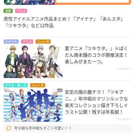
話題
アニメ
男性アイドルアニメ作品まとめ！『アイナナ』『あんスタ』
『ツキウタ』など12作品
イベント
アニメ
ニュース
夏アニメ『ツキウタ。』×ばく
だん焼本舗のコラボ開催決定！
楽しみがまた一つ。
1コメント
オタ活・推し活
ニュース
安定の陽の腹チラ！『ツキア
ニ。』年中組のマリンルックな
楽天コレクション描き下ろしイ
ラスト公開！残すは年長組！
5コメント
年少組も年中組もすごく可愛い！！