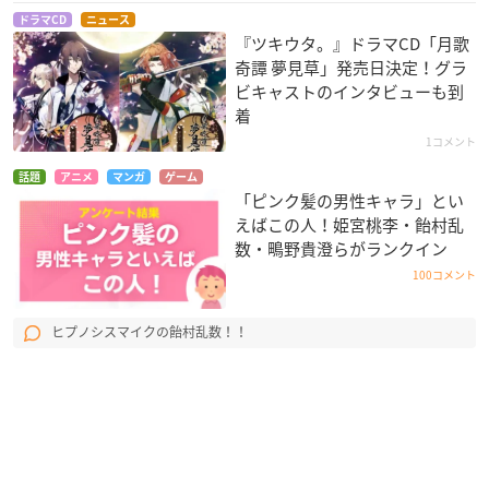
ドラマCD
ニュース
『ツキウタ。』ドラマCD「月歌
奇譚 夢見草」発売日決定！グラ
ビキャストのインタビューも到
着
1コメント
話題
アニメ
マンガ
ゲーム
「ピンク髪の男性キャラ」とい
えばこの人！姫宮桃李・飴村乱
数・鴫野貴澄らがランクイン
100コメント
ヒプノシスマイクの飴村乱数！！