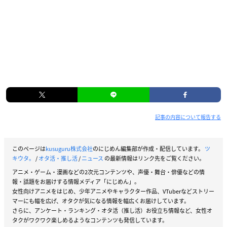
記事の内容について報告する
このページは
kusuguru株式会社
のにじめん編集部が作成・配信しています。
ツ
キウタ。
/
オタ活・推し活
/
ニュース
の最新情報はリンク先をご覧ください。
アニメ・ゲーム・漫画などの2次元コンテンツや、声優・舞台・俳優などの情
報・話題をお届けする情報メディア「にじめん」。
女性向けアニメをはじめ、少年アニメやキャラクター作品、VTuberなどストリー
マーにも幅を広げ、オタクが気になる情報を幅広くお届けしています。
さらに、アンケート・ランキング・オタ活（推し活）お役立ち情報など、女性オ
タクがワクワク楽しめるようなコンテンツも発信しています。