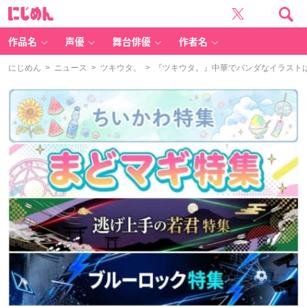
に
じ
め
ん
作品名
声優
舞台俳優
作者名
にじめん
>
ニュース
>
ツキウタ。
> 『ツキウタ。』中華でパンダなイラスト