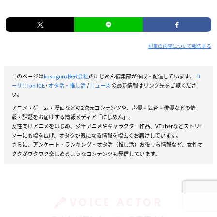
記事の内容について報告する
このページは
kusuguru株式会社
のにじめん編集部が作成・配信しています。
ユ
ーリ!!! on ICE
/
オタ活・推し活
/
ニュース
の最新情報はリンク先をご覧くださ
い。
アニメ・ゲーム・漫画などの2次元コンテンツや、声優・舞台・俳優などの情
報・話題をお届けする情報メディア「にじめん」。
女性向けアニメをはじめ、少年アニメやキャラクター作品、VTuberなどストリー
マーにも幅を広げ、オタクが気になる情報を幅広くお届けしています。
さらに、アンケート・ランキング・オタ活（推し活）お役立ち情報など、女性オ
タクがワクワク楽しめるようなコンテンツも発信しています。
VOICE ACTOR