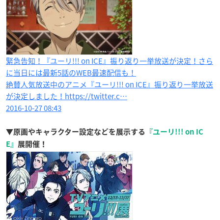
緊急告知！『ユーリ!!! on ICE​』振り返り一挙放送が決定！さら
に当日には最新5話のWEB最速配信も！
絶賛人気放送中のアニメ『ユーリ!!! on ICE』振り返り一挙放送
が決定しました！https://twitter.c…
2016-10-27 08:43
▼原画やキャラクター設定などを展示する
『ユーリ!!! on IC
E』
展開催！