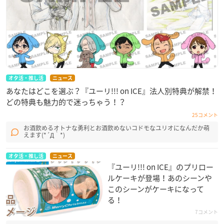
オタ活・推し活
ニュース
あなたはどこを選ぶ？『ユーリ!!! on ICE』法人別特典が解禁！
どの特典も魅力的で迷っちゃう！？
25コメント
お酒飲めるオトナな勇利とお酒飲めないコドモなユリオになんだか萌
えます(*´Д｀*)
オタ活・推し活
ニュース
『ユーリ!!! on ICE』のプリロー
ルケーキが登場！あのシーンや
このシーンがケーキになって
る！
7コメント