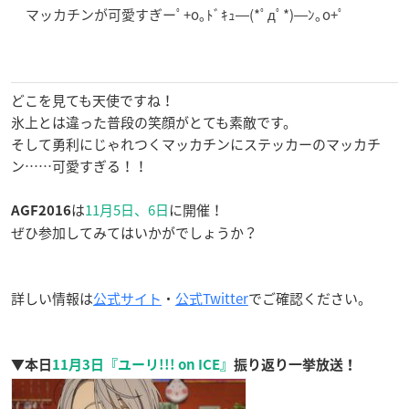
マッカチンが可愛すぎーﾟ+o｡ﾄﾞｷｭ―(*ﾟдﾟ*)―ﾝ｡o+ﾟ
どこを見ても天使ですね！
氷上とは違った普段の笑顔がとても素敵です。
そして勇利にじゃれつくマッカチンにステッカーのマッカチ
ン……可愛すぎる！！
は
11月5日、6日
に開催！
AGF2016
ぜひ参加してみてはいかがでしょうか？
詳しい情報は
公式サイト
・
公式Twitter
でご確認ください。
▼本日
11月3日
『ユーリ!!! on ICE』
振り返り一挙放送！