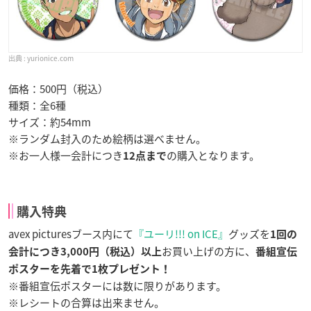
yurionice.com
価格：500円（税込）
種類：全6種
サイズ：約54mm
※ランダム封入のため絵柄は選べません。
※お一人様一会計につき
の購入となります。
12点まで
購入特典
avex picturesブース内にて
『ユーリ!!! on ICE』
グッズを
1回の
お買い上げの方に、
会計につき3,000円（税込）以上
番組宣伝
ポスターを先着で1枚プレゼント
！
※番組宣伝ポスターには数に限りがあります。
※レシートの合算は出来ません。