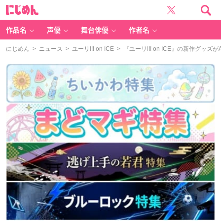
に
じ
め
ん
作品名
声優
舞台俳優
作者名
にじめん
>
ニュース
>
ユーリ!!! on ICE
> 『ユーリ!!! on ICE』の新作グ