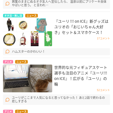
興奮のままにぬるオタ友人へ宣伝したら、 温泉以前にプリケーキ自体
やばいと思う。 と言われ…
オタ活・推し活
ニュース
『ユーリ !!! on ICE』新グッズは
ユリオの「おじいちゃん大好
き」セット＆スマホケース！
17コメント
ハムスターのかわいい！
アニメ
ニュース
世界的な元フィギュアスケート
選手も注目のアニメ『ユーリ!!!
on ICE』！広がる『ユーリ』の
輪
52コメント
ユーリがここまで人気になると思ってなかった！ あと2話で終わるの
悲しすぎる
アニメ
ニュース