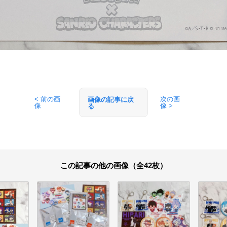
< 前の画
次の画
画像の記事に戻
像
像 >
る
この記事の他の画像（全42枚）