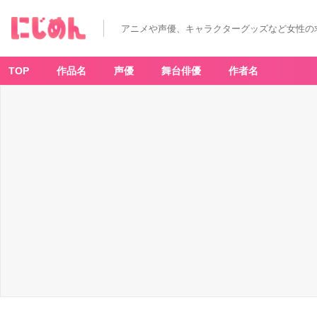
「リ
ボ
ー
アニメや声優、キャラクターグッズなど女性の
ン
×
サ
ン
リ
TOP
作品名
声優
舞台俳優
作者名
オ」
P
O
P
U
P
S
H
O
P
初
日
の
様
子
＆
グ
ッ
ズ
開
封
を
お
届
け
_
2
8
番
目
の
画
像
-
ア