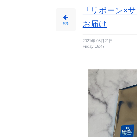
ニ
メ
情
「リボーン×サ
報
サ
イ
ト
お届け
に
戻る
じ
め
ん
2021年 05月21日
Friday 16:47