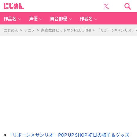
「リ
に
ボ
じ
ー
め
ン
ん
×
サ
作品名
声優
舞台俳優
作者名
ン
リ
オ」
P
にじめん
>
アニメ
>
家庭教師ヒットマンREBORN!
>
「リボーン×サンリオ」P
O
P
U
P
S
H
O
P
初
日
の
様
子
＆
グ
ッ
ズ
開
封
を
お
届
け
_
2
1
番
目
の
画
像
-
ア
ニ
「リボーン×サンリオ」POP UP SHOP 初日の様子＆グッズ
<
メ