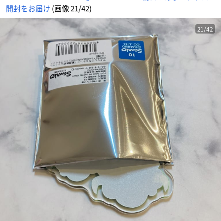
情
開封をお届け
(画像 21/42)
報
サ
イ
ト
に
21/42
じ
め
ん