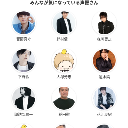
みんなが気になっている声優さん
宮野真守
鈴村健一
森川智之
下野紘
大塚芳忠
速水奨
諏訪部順一
稲田徹
花江夏樹