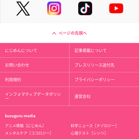
ページの先頭へ
にじめんについて
記事掲載について
お問い合わせ
プレスリリース送付先
利用規約
プライバシーポリシー
インフォマティブデータポリシ
運営会社
ー
kusuguru
media
アニメ情報［にじめん］
科学ニュース［ナゾロジー］
メンタルケア［ココロジー］
心理テスト［シンリ］