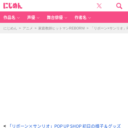
「リ
に
ボ
じ
ー
め
ン
ん
×
サ
作品名
声優
舞台俳優
作者名
ン
リ
オ」
P
にじめん
>
アニメ
>
家庭教師ヒットマンREBORN!
>
「リボーン×サンリオ」P
O
P
U
P
S
H
O
P
初
日
の
様
子
＆
グ
ッ
ズ
開
封
を
お
届
け
_
3
4
番
目
の
画
像
-
ア
ニ
「リボーン×サンリオ」POP UP SHOP 初日の様子＆グッズ
<
メ