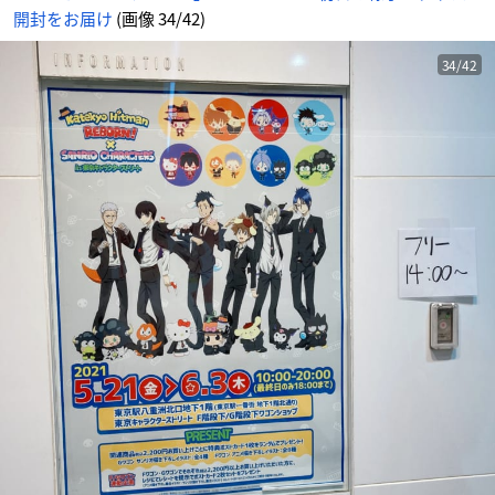
情
開封をお届け
(画像 34/42)
報
サ
イ
ト
に
34/42
じ
め
ん