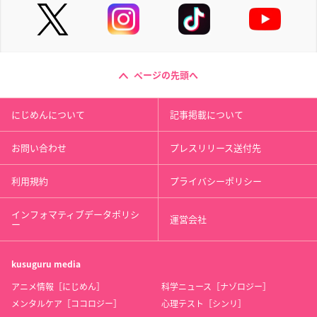
ページの先頭へ
にじめんについて
記事掲載について
お問い合わせ
プレスリリース送付先
利用規約
プライバシーポリシー
インフォマティブデータポリシ
運営会社
ー
kusuguru
media
アニメ情報［にじめん］
科学ニュース［ナゾロジー］
メンタルケア［ココロジー］
心理テスト［シンリ］