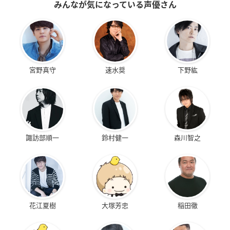
みんなが気になっている声優さん
宮野真守
速水奨
下野紘
諏訪部順一
鈴村健一
森川智之
花江夏樹
大塚芳忠
稲田徹