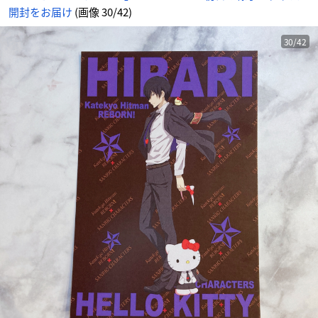
情
開封をお届け
(画像 30/42)
報
サ
イ
ト
に
30/42
じ
め
ん