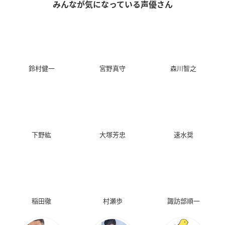
みんなが気になっている声優さん
鈴村健一
宮野真守
森川智之
下野紘
大塚芳忠
速水奨
稲田徹
村瀬歩
諏訪部順一