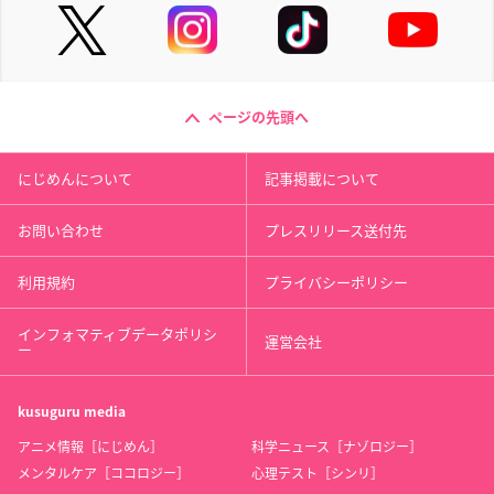
ページの先頭へ
にじめんについて
記事掲載について
お問い合わせ
プレスリリース送付先
利用規約
プライバシーポリシー
インフォマティブデータポリシ
運営会社
ー
kusuguru
media
アニメ情報［にじめん］
科学ニュース［ナゾロジー］
メンタルケア［ココロジー］
心理テスト［シンリ］