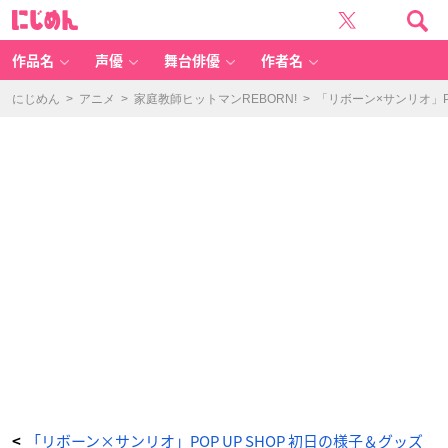
「リ
に
ボ
じ
ー
め
ン
ん
×
サ
作品名
声優
舞台俳優
作者名
ン
リ
オ」
P
にじめん
>
アニメ
>
家庭教師ヒットマンREBORN!
>
「リボーン×サンリオ」P
O
P
U
P
S
H
O
P
初
日
の
様
子
＆
グ
ッ
ズ
開
封
を
お
届
け
_
3
0
番
目
の
画
像
-
ア
ニ
「リボーン×サンリオ」POP UP SHOP 初日の様子＆グッズ
<
メ