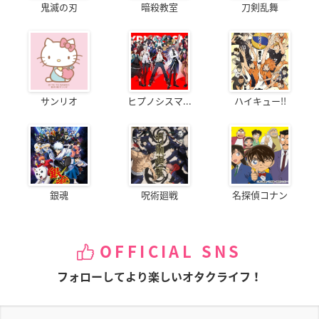
鬼滅の刃
暗殺教室
刀剣乱舞
サンリオ
ヒプノシスマ...
ハイキュー!!
銀魂
呪術廻戦
名探偵コナン
OFFICIAL SNS
フォローしてより楽しいオタクライフ！