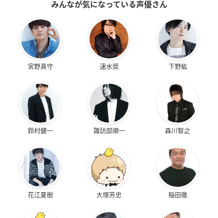
みんなが気になっている声優さん
宮野真守
速水奨
下野紘
鈴村健一
諏訪部順一
森川智之
花江夏樹
大塚芳忠
稲田徹