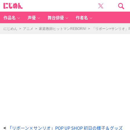
「リ
に
ボ
じ
ー
め
ン
ん
×
サ
作品名
声優
舞台俳優
作者名
ン
リ
オ」
P
にじめん
>
アニメ
>
家庭教師ヒットマンREBORN!
>
「リボーン×サンリオ」P
O
P
U
P
S
H
O
P
初
日
の
様
子
＆
グ
ッ
ズ
開
封
を
お
届
け
_
1
7
番
目
の
画
像
-
ア
ニ
「リボーン×サンリオ」POP UP SHOP 初日の様子＆グッズ
<
メ