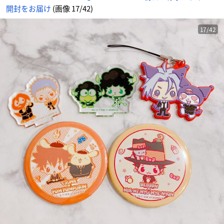
情
開封をお届け
(画像 17/42)
報
サ
イ
ト
に
17/42
じ
め
ん