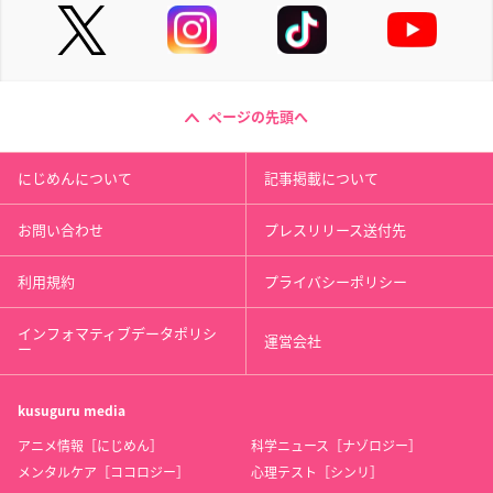
ページの先頭へ
にじめんについて
記事掲載について
お問い合わせ
プレスリリース送付先
利用規約
プライバシーポリシー
インフォマティブデータポリシ
運営会社
ー
kusuguru
media
アニメ情報［にじめん］
科学ニュース［ナゾロジー］
メンタルケア［ココロジー］
心理テスト［シンリ］