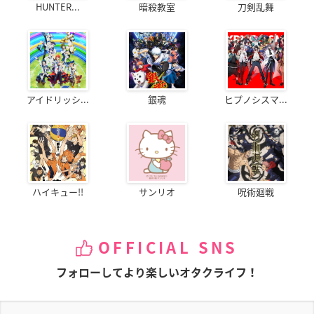
HUNTER...
暗殺教室
刀剣乱舞
アイドリッシ...
銀魂
ヒプノシスマ...
ハイキュー!!
サンリオ
呪術廻戦
OFFICIAL SNS
フォローしてより楽しいオタクライフ！