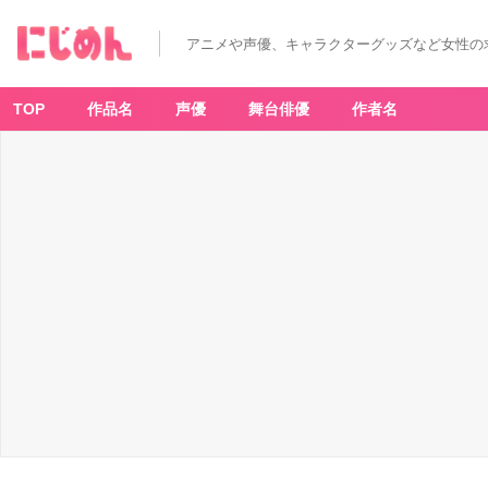
「リ
ボ
ー
アニメや声優、キャラクターグッズなど女性の
ン
×
サ
ン
リ
TOP
作品名
声優
舞台俳優
作者名
オ」
P
O
P
U
P
S
H
O
P
初
日
の
様
子
＆
グ
ッ
ズ
開
封
を
お
届
け
_
1
4
番
目
の
画
像
-
ア