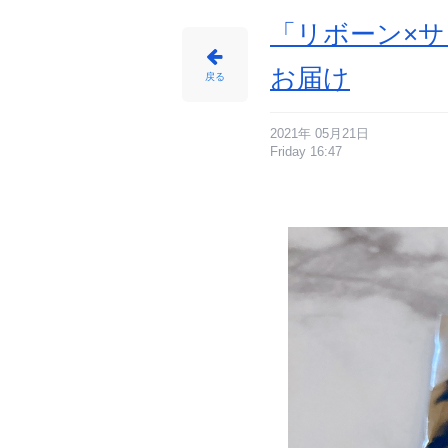
ニ
メ
情
「リボーン×サ
報
サ
イ
ト
お届け
に
戻る
じ
め
ん
2021年 05月21日
Friday 16:47