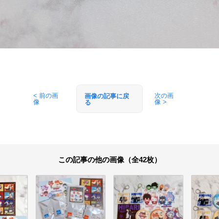
< 前の画
次の画
画像の記事に戻
像
像 >
る
この記事の他の画像（全42枚）