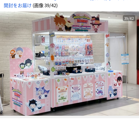
情
開封をお届け
(画像 39/42)
報
サ
イ
ト
に
39/42
じ
め
ん