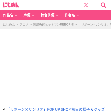
「リ
に
ボ
じ
ー
め
ン
ん
×
サ
作品名
声優
舞台俳優
作者名
ン
リ
オ」
P
にじめん
>
アニメ
>
家庭教師ヒットマンREBORN!
>
「リボーン×サンリオ」P
O
P
U
P
S
H
O
P
初
日
の
様
子
＆
グ
ッ
ズ
開
封
を
お
届
け
_
3
9
番
目
の
画
像
-
ア
ニ
「リボーン×サンリオ」POP UP SHOP 初日の様子＆グッズ
<
メ