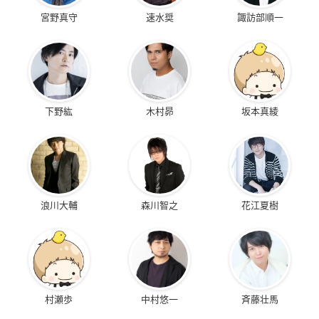
宮野真守
速水奨
諏訪部順一
下野紘
木村昴
坂本真綾
浪川大輔
森川智之
花江夏樹
村瀬歩
中村悠一
斉藤壮馬