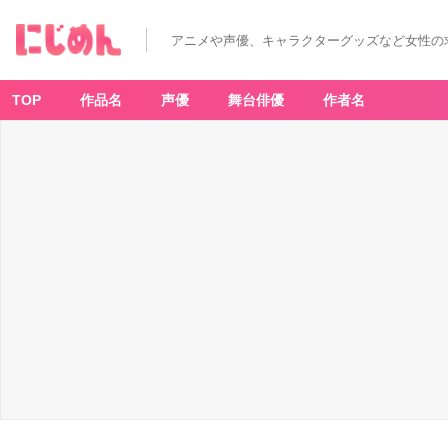
「リ
ボ
ー
アニメや声優、キャラクターグッズなど女性の
ン
×
サ
ン
リ
TOP
作品名
声優
舞台俳優
作者名
オ」
P
O
P
U
P
S
H
O
P
初
日
の
様
子
＆
グ
ッ
ズ
開
封
を
お
届
け
_
6
番
目
の
画
像
-
ア
ニ