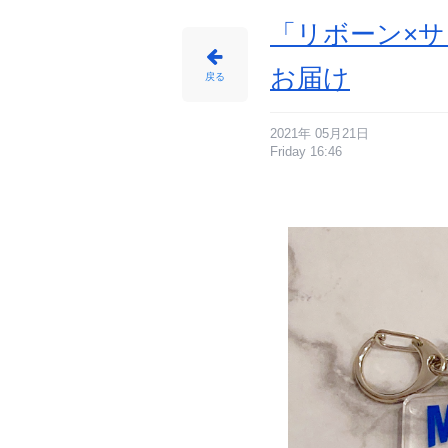
メ
情
報
「リボーン×サ
サ
イ
ト
に
お届け
じ
戻る
め
ん
2021年 05月21日
Friday 16:46