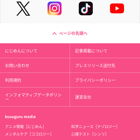
ページの先頭へ
にじめんについて
記事掲載について
お問い合わせ
プレスリリース送付先
利用規約
プライバシーポリシー
インフォマティブデータポリシ
運営会社
ー
kusuguru
media
アニメ情報［にじめん］
科学ニュース［ナゾロジー］
メンタルケア［ココロジー］
心理テスト［シンリ］