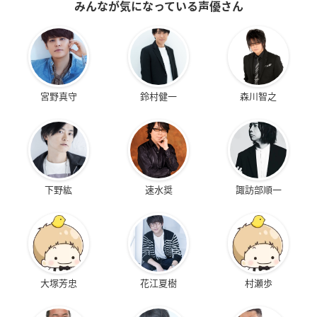
みんなが気になっている声優さん
宮野真守
鈴村健一
森川智之
下野紘
速水奨
諏訪部順一
大塚芳忠
花江夏樹
村瀬歩