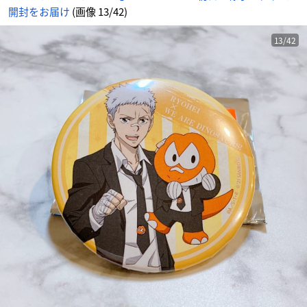
情
開封をお届け
(画像 13/42)
報
サ
イ
ト
に
13/42
じ
め
ん