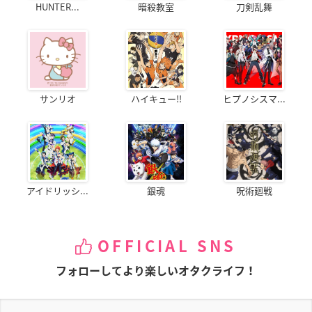
HUNTER...
暗殺教室
刀剣乱舞
サンリオ
ハイキュー!!
ヒプノシスマ...
アイドリッシ...
銀魂
呪術廻戦
OFFICIAL SNS
フォローしてより楽しいオタクライフ！