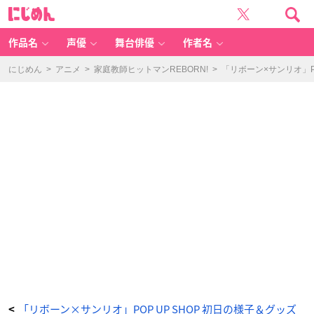
「リ
に
ボ
じ
ー
め
ン
ん
×
サ
作品名
声優
舞台俳優
作者名
ン
リ
オ」
P
にじめん
>
アニメ
>
家庭教師ヒットマンREBORN!
>
「リボーン×サンリオ」P
O
P
U
P
S
H
O
P
初
日
の
様
子
＆
グ
ッ
ズ
開
封
を
お
届
け
_
1
3
番
目
の
画
像
-
ア
ニ
「リボーン×サンリオ」POP UP SHOP 初日の様子＆グッズ
<
メ