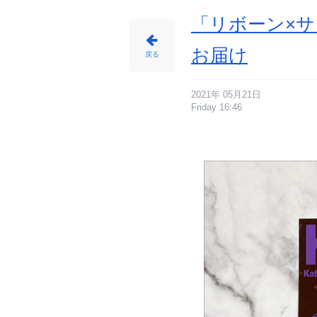
メ
情
報
「リボーン×サ
サ
イ
ト
に
お届け
じ
戻る
め
ん
2021年 05月21日
Friday 16:46