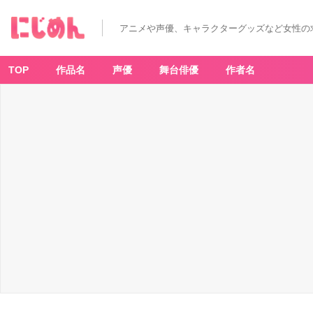
「リ
ボ
ー
アニメや声優、キャラクターグッズなど女性の
ン
×
サ
ン
リ
TOP
作品名
声優
舞台俳優
作者名
オ」
P
O
P
U
P
S
H
O
P
初
日
の
様
子
＆
グ
ッ
ズ
開
封
を
お
届
け
_
1
番
目
の
画
像
-
ア
ニ