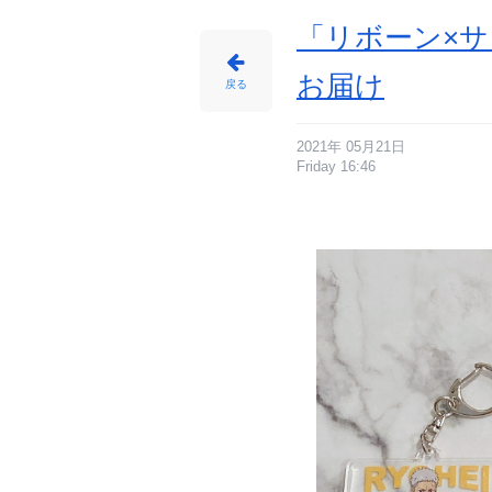
メ
情
報
「リボーン×サ
サ
イ
ト
に
お届け
じ
戻る
め
ん
2021年 05月21日
Friday 16:46