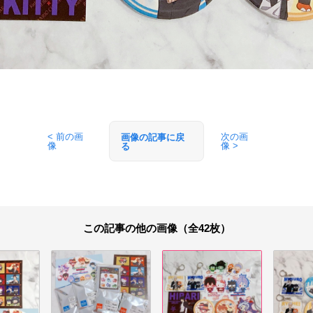
< 前の画
次の画
画像の記事に戻
像
像 >
る
この記事の他の画像（全42枚）