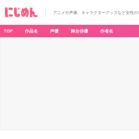
「リ
ボ
ー
アニメや声優、キャラクターグッズなど女性の
ン
×
サ
ン
リ
TOP
作品名
声優
舞台俳優
作者名
オ」
P
O
P
U
P
S
H
O
P
初
日
の
様
子
＆
グ
ッ
ズ
開
封
を
お
届
け
_
3
番
目
の
画
像
-
ア
ニ