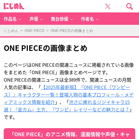
O
に
N
じ
E
め
PI
ん
E
C
作品名
声優
舞台俳優
作者名
E
の
画
像
にじめん
>
ONE PIECE
> ONE PIECEの画像まとめ
ま
と
め
-
ア
ONE PIECEの画像まとめ
ニ
メ
情
報
サ
イ
このページはONE PIECEの関連ニュースに掲載されている画像
ト
に
をまとめた「ONE PIECE」画像まとめページです。
じ
め
ONE PIECEの関連ニュースは全389件で、関連ニュースの月間
ん
人気の記事は、「
【2025年最新版】『ONE PIECE（ワンピー
ス）』キャラクター一覧！登場人物の基本プロフィール・メデ
ィアミックス情報を紹介
」、「
渋さに痺れるジジイキャラ15
選！『金カム』土方、『ワンピ』レイリーなどの魅力とは？
」
です。
「ONE PIECE」のアニメ情報、漫画情報や声優・キャ