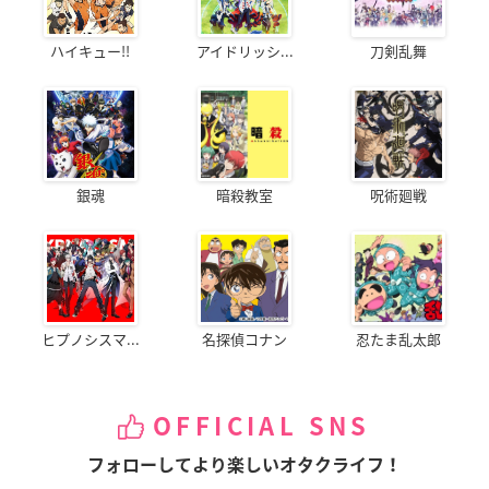
ハイキュー!!
アイドリッシ...
刀剣乱舞
銀魂
暗殺教室
呪術廻戦
ヒプノシスマ...
名探偵コナン
忍たま乱太郎
OFFICIAL SNS
フォローしてより楽しいオタクライフ！