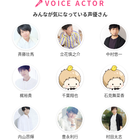
VOICE ACTOR
みんなが気になっている声優さん
斉藤壮馬
立花慎之介
中村悠一
梶裕貴
千葉翔也
石見舞菜香
内山昂輝
豊永利行
村田太志