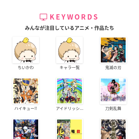
KEYWORDS
みんなが注目しているアニメ・作品たち
ちいかわ
キャラ一覧
鬼滅の刃
ハイキュー!!
アイドリッシ...
刀剣乱舞