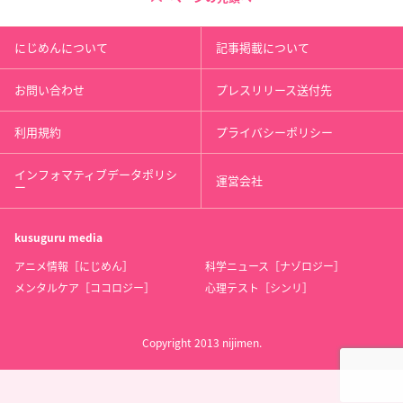
にじめんについて
記事掲載について
お問い合わせ
プレスリリース送付先
利用規約
プライバシーポリシー
インフォマティブデータポリシ
運営会社
ー
kusuguru
media
アニメ情報［にじめん］
科学ニュース［ナゾロジー］
メンタルケア［ココロジー］
心理テスト［シンリ］
Copyright 2013 nijimen.