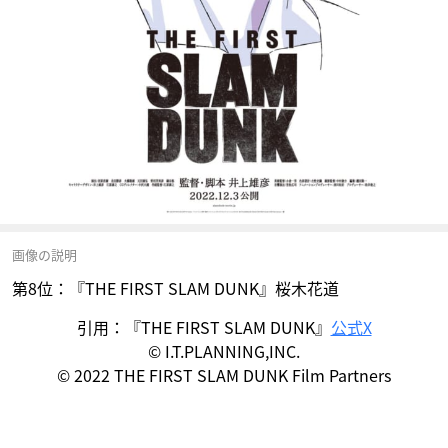
画像の説明
第8位：『THE FIRST SLAM DUNK』桜木花道
引用：『THE FIRST SLAM DUNK』
公式X
© I.T.PLANNING,INC.
© 2022 THE FIRST SLAM DUNK Film Partners