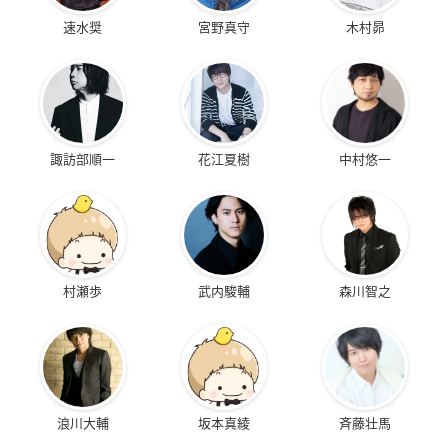
速水奨
宮野真守
木村昴
諏訪部順一
花江夏樹
中村悠一
村瀬歩
武内駿輔
森川智之
浪川大輔
坂本真綾
斉藤壮馬