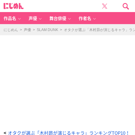
第
に
8
じ
位：
め
『T
ん
H
E
作品名
声優
舞台俳優
作者名
FI
R
S
T
にじめん
>
声優
>
SLAM DUNK
>
オタクが選ぶ「木村昴が演じるキャラ」ランキ
S
L
A
M
D
U
N
K』
桜
木
花
道
-
ア
ニ
メ
情
報
サ
イ
ト
に
じ
め
ん
オタクが選ぶ「木村昴が演じるキャラ」ランキングTOP10！
<