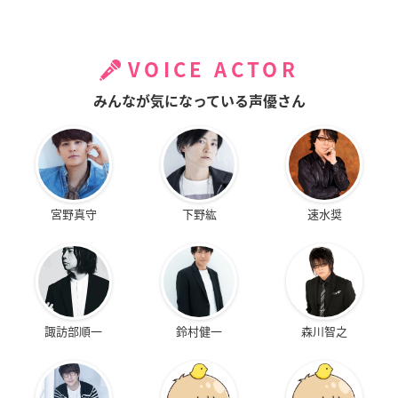
VOICE ACTOR
みんなが気になっている声優さん
宮野真守
下野紘
速水奨
諏訪部順一
鈴村健一
森川智之