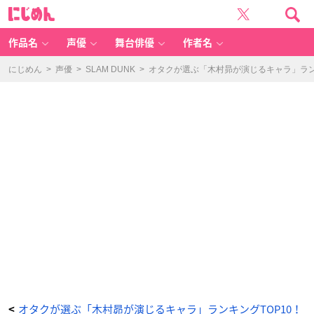
木
に
村
じ
昴
め
（き
ん
む
ら
作品名
声優
舞台俳優
作者名
す
ば
る）
さ
にじめん
>
声優
>
SLAM DUNK
>
オタクが選ぶ「木村昴が演じるキャラ」ランキ
ん
-
ア
ニ
メ
情
報
サ
イ
ト
に
じ
め
ん
オタクが選ぶ「木村昴が演じるキャラ」ランキングTOP10！
<