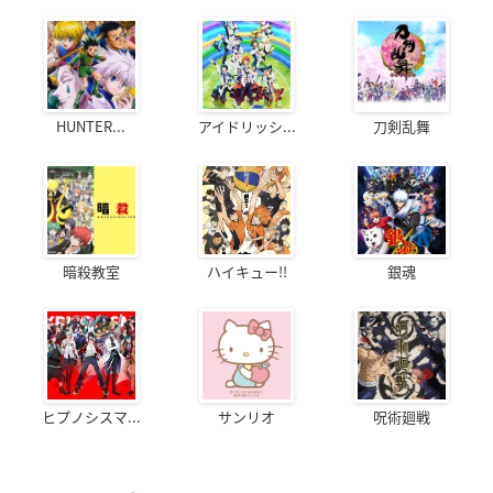
HUNTER...
アイドリッシ...
刀剣乱舞
暗殺教室
ハイキュー!!
銀魂
ヒプノシスマ...
サンリオ
呪術廻戦