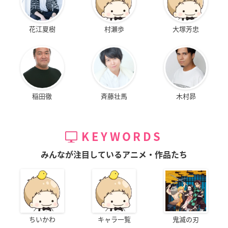
花江夏樹
村瀬歩
大塚芳忠
稲田徹
斉藤壮馬
木村昴
KEYWORDS
みんなが注目しているアニメ・作品たち
ちいかわ
キャラ一覧
鬼滅の刃