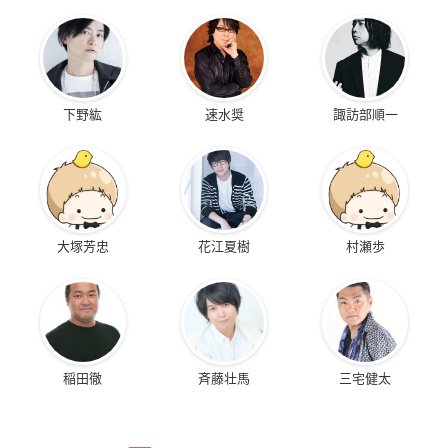
下野紘
速水奨
諏訪部順一
大塚芳忠
花江夏樹
村瀬歩
稲田徹
斉藤壮馬
三宅健太