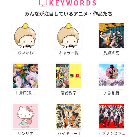
KEYWORDS
みんなが注目しているアニメ・作品たち
ちいかわ
キャラ一覧
鬼滅の刃
HUNTER...
暗殺教室
刀剣乱舞
サンリオ
ハイキュー!!
ヒプノシスマ...