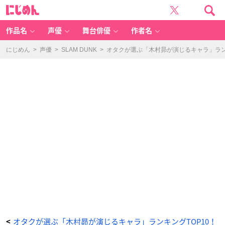
第
に
1
じ
0
め
位：
ん
『暗
殺
作品名
声優
舞台俳優
作者名
教
室』
寺
坂
にじめん
>
声優
>
SLAM DUNK
>
オタクが選ぶ「木村昴が演じるキャラ」ランキ
竜
馬
-
ア
ニ
メ
情
報
サ
イ
ト
に
じ
め
ん
オタクが選ぶ「木村昴が演じるキャラ」ランキングTOP10！
<