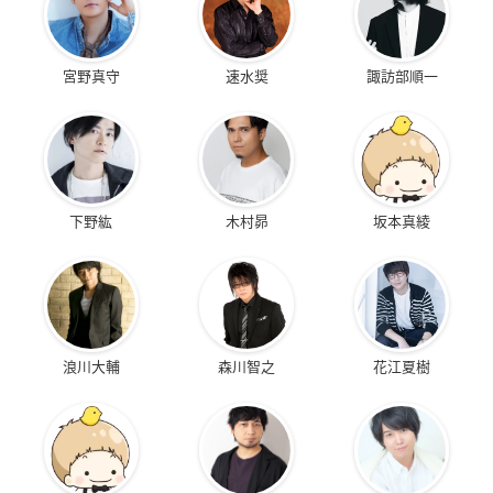
宮野真守
速水奨
諏訪部順一
下野紘
木村昴
坂本真綾
浪川大輔
森川智之
花江夏樹