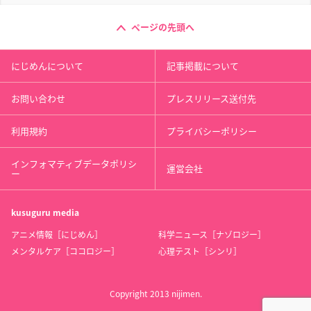
ページの先頭へ
にじめんについて
記事掲載について
お問い合わせ
プレスリリース送付先
利用規約
プライバシーポリシー
インフォマティブデータポリシ
運営会社
ー
kusuguru
media
アニメ情報［にじめん］
科学ニュース［ナゾロジー］
メンタルケア［ココロジー］
心理テスト［シンリ］
Copyright 2013 nijimen.