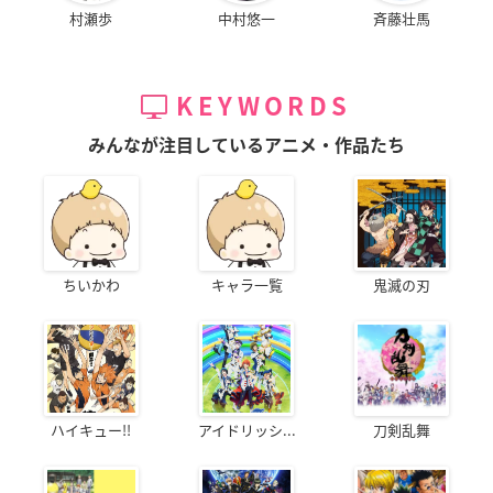
村瀬歩
中村悠一
斉藤壮馬
KEYWORDS
みんなが注目しているアニメ・作品たち
ちいかわ
キャラ一覧
鬼滅の刃
ハイキュー!!
アイドリッシ...
刀剣乱舞