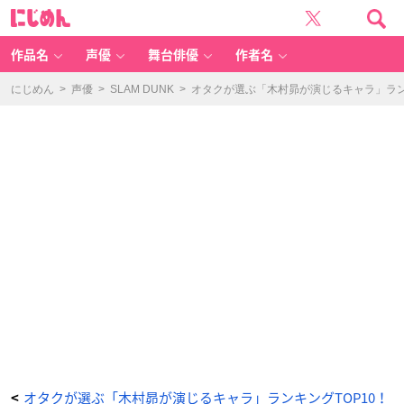
第
に
2
じ
位：
め
『ア
ん
イ
ド
作品名
声優
舞台俳優
作者名
リ
ッ
シ
ュ
にじめん
>
声優
>
SLAM DUNK
>
オタクが選ぶ「木村昴が演じるキャラ」ランキ
セ
ブ
ン』
狗
丸
ト
ウ
マ
-
ア
ニ
メ
情
報
サ
イ
ト
に
じ
め
ん
オタクが選ぶ「木村昴が演じるキャラ」ランキングTOP10！
<