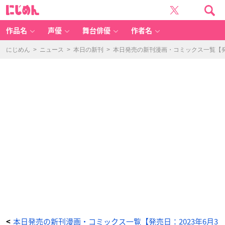
異
に
世
じ
界
め
か
ん
ら
聖
作品名
声優
舞台俳優
作者名
女
が
来
る
にじめん
>
ニュース
>
本日の新刊
>
本日発売の新刊漫画・コミックス一覧【発売
よ
う
な
の
で、
邪
魔
者
は
消
え
よ
う
と
思
い
ま
す
6
-
ア
ニ
メ
情
報
サ
イ
ト
に
じ
め
ん
本日発売の新刊漫画・コミックス一覧【発売日：2023年6月3
<