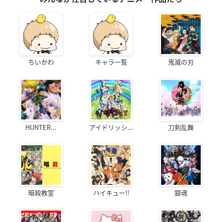
ちいかわ
キャラ一覧
鬼滅の刃
HUNTER...
アイドリッシ...
刀剣乱舞
暗殺教室
ハイキュー!!
銀魂