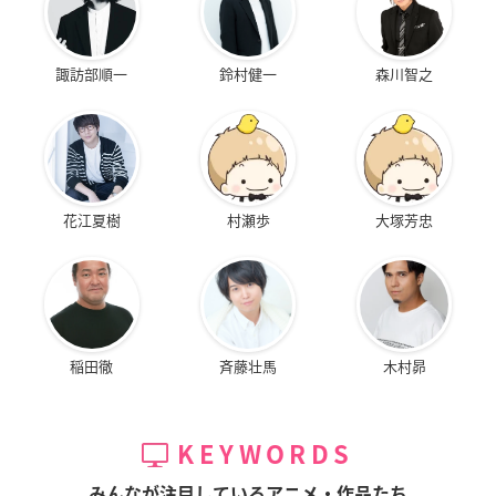
諏訪部順一
鈴村健一
森川智之
花江夏樹
村瀬歩
大塚芳忠
稲田徹
斉藤壮馬
木村昴
KEYWORDS
みんなが注目しているアニメ・作品たち