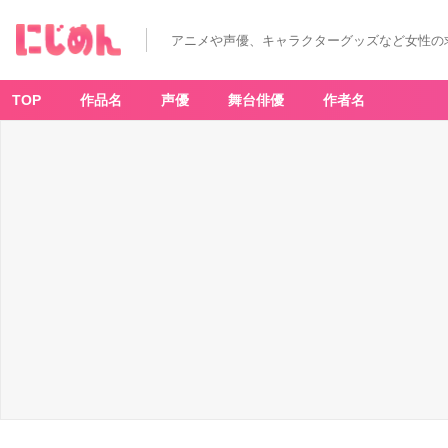
パ
ー
テ
アニメや声優、キャラクターグッズなど女性の
ィ
ー
か
ら
追
TOP
作品名
声優
舞台俳優
作者名
放
さ
れ
た
そ
の
治
癒
師、
実
は
最
強
に
つ
き
(7)
-
ア
ニ
メ
情
報
サ
イ
ト
に
じ
め
ん