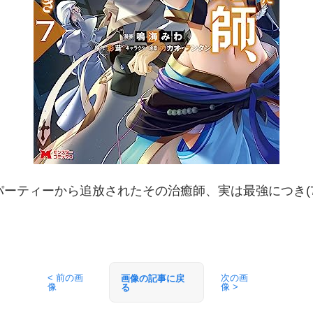
パーティーから追放されたその治癒師、実は最強につき(7
< 前の画
次の画
画像の記事に戻
像
像 >
る