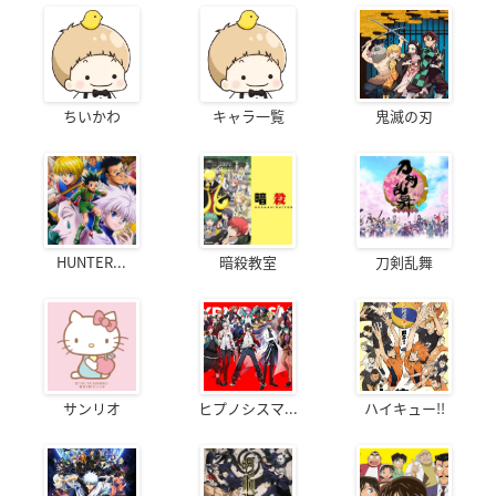
ちいかわ
キャラ一覧
鬼滅の刃
HUNTER...
暗殺教室
刀剣乱舞
サンリオ
ヒプノシスマ...
ハイキュー!!