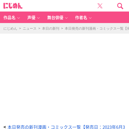
吸
に
血
じ
鬼
め
は
ん
心
臓
作品名
声優
舞台俳優
作者名
の
夢
を
み
にじめん
>
ニュース
>
本日の新刊
>
本日発売の新刊漫画・コミックス一覧【発売
る
上
-
ア
ニ
メ
情
報
サ
イ
ト
に
じ
め
ん
本日発売の新刊漫画・コミックス一覧【発売日：2023年6月3
<